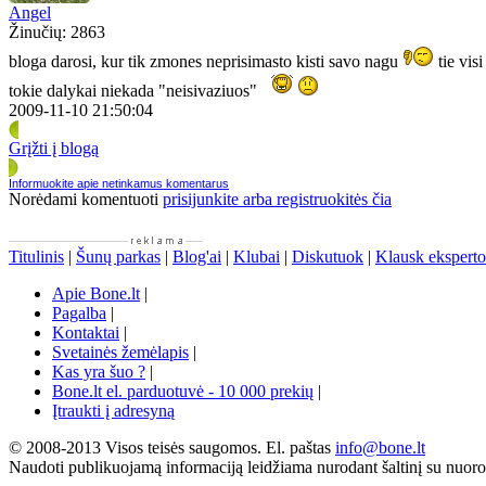
Angel
Žinučių: 2863
bloga darosi, kur tik zmones neprisimasto kisti savo nagu
tie vis
tokie dalykai niekada "neisivaziuos"
2009-11-10 21:50:04
Grįžti į blogą
Informuokite apie netinkamus komentarus
Norėdami komentuoti
prisijunkite arba registruokitės čia
Titulinis
|
Šunų parkas
|
Blog'ai
|
Klubai
|
Diskutuok
|
Klausk eksperto
Apie Bone.lt
|
Pagalba
|
Kontaktai
|
Svetainės žemėlapis
|
Kas yra šuo ?
|
Bone.lt el. parduotuvė - 10 000 prekių
|
Įtraukti į adresyną
© 2008-2013 Visos teisės saugomos. El. paštas
info@bone.lt
Naudoti publikuojamą informaciją leidžiama nurodant šaltinį su nuor