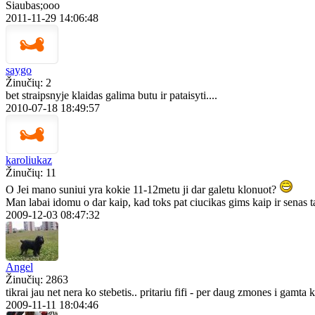
Siaubas;ooo
2011-11-29 14:06:48
saygo
Žinučių: 2
bet straipsnyje klaidas galima butu ir pataisyti....
2010-07-18 18:49:57
karoliukaz
Žinučių: 11
O Jei mano suniui yra kokie 11-12metu ji dar galetu klonuot?
Man labai idomu o dar kaip, kad toks pat ciucikas gims kaip ir senas t
2009-12-03 08:47:32
Angel
Žinučių: 2863
tikrai jau net nera ko stebetis.. pritariu fifi - per daug zmones i gamta k
2009-11-11 18:04:46