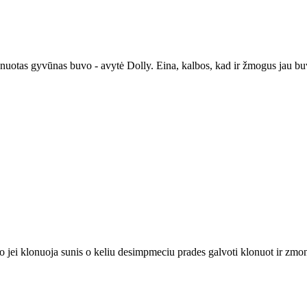
s klonuotas gyvūnas buvo - avytė Dolly. Eina, kalbos, kad ir žmogus jau b
eto jei klonuoja sunis o keliu desimpmeciu prades galvoti klonuot ir zm