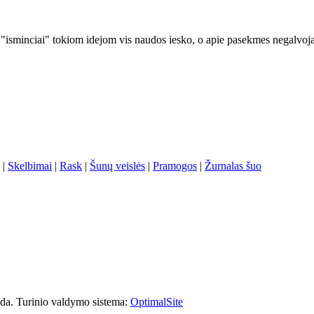
i "isminciai" tokiom idejom vis naudos iesko, o apie pasekmes negalvoj
|
Skelbimai
|
Rask
|
Šunų veislės
|
Pramogos
|
Žurnalas šuo
oda. Turinio valdymo sistema:
OptimalSite