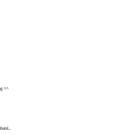
aj ^^
isasi..