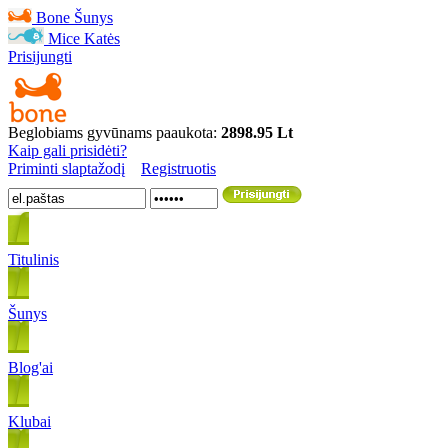
Bone
Šunys
Mice
Katės
Prisijungti
Beglobiams gyvūnams paaukota:
2898.95 Lt
Kaip gali prisidėti?
Priminti slaptažodį
Registruotis
Titulinis
Šunys
Blog'ai
Klubai