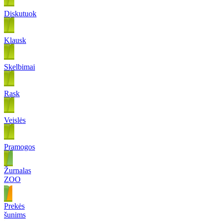
Diskutuok
Klausk
Skelbimai
Rask
Veislės
Pramogos
Žurnalas
ZOO
Prekės
šunims