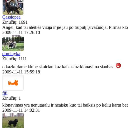
Cassiopea
Žinučių: 1691
Angel, kad tai ateities vizija ir jie jau po truputį įsivažiuoja. Pirma
2009-11-11 17:26:10
dominyka
Žinučių: 1111
o kazkuriame klube skaiciau kaz kaikas uz klonavima siaubas
2009-11-11 15:59:18
fifi
Žinučių: 1
klonavimas yra nenutaralu ir neaisku kuo tai baiksis po keliu kartu b
2009-11-11 14:02:31