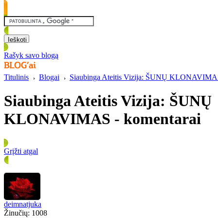
Rašyk savo blogą
Titulinis
Blogai
Siaubinga Ateitis Vizija: ŠUNŲ KLONAVIM
Siaubinga Ateitis Vizija: ŠUNŲ
KLONAVIMAS - komentarai
Grįžti atgal
deimnatjuka
Žinučių: 1008