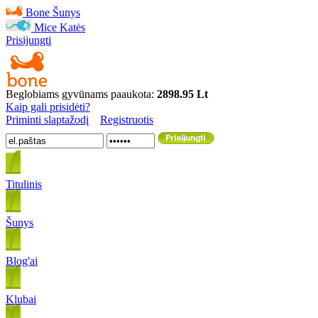
Bone
Šunys
Mice
Katės
Prisijungti
Beglobiams gyvūnams paaukota:
2898.95 Lt
Kaip gali prisidėti?
Priminti slaptažodį
Registruotis
Titulinis
Šunys
Blog'ai
Klubai