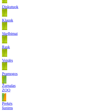
Diskutuok
Klausk
Skelbimai
Rask
Veislės
Pramogos
Žurnalas
ZOO
Prekės
šunims