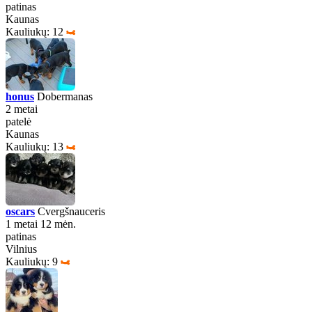
patinas
Kaunas
Kauliukų: 12
honus
Dobermanas
2 metai
patelė
Kaunas
Kauliukų: 13
oscars
Cvergšnauceris
1 metai 12 mėn.
patinas
Vilnius
Kauliukų: 9