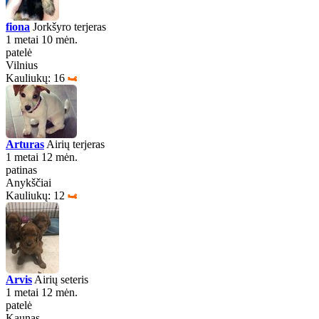
fiona
Jorkšyro terjeras
1 metai 10 mėn.
patelė
Vilnius
Kauliukų: 16
Arturas
Airių terjeras
1 metai 12 mėn.
patinas
Anykščiai
Kauliukų: 12
Arvis
Airių seteris
1 metai 12 mėn.
patelė
Kaunas