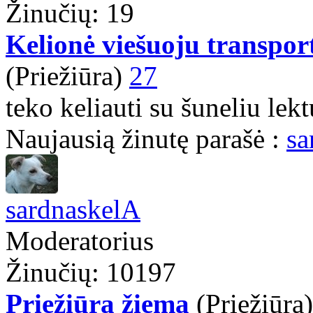
Žinučių: 19
Kelionė viešuoju transport
(Priežiūra)
27
teko keliauti su šuneliu lek
Naujausią žinutę parašė :
sa
sardnaskelA
Moderatorius
Žinučių: 10197
Priežiūra žiemą
(Priežiūra)