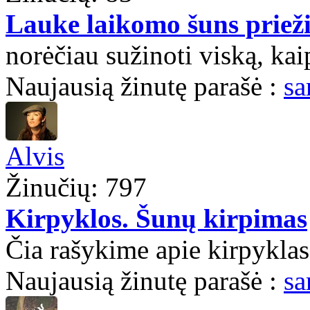
Lauke laikomo šuns priež
norėčiau sužinoti viską, kai
Naujausią žinutę parašė :
sa
Alvis
Žinučių: 797
Kirpyklos. Šunų kirpimas
Čia rašykime apie kirpyklas,
Naujausią žinutę parašė :
sa