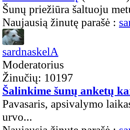
Šunų priežiūra šaltuoju met
Naujausią žinutę parašė :
sa
sardnaskelA
Moderatorius
Žinučių: 10197
Šalinkime šunų anketų ka
Pavasaris, apsivalymo laika
urvo...
Naujausią žinutę parašė :
sa