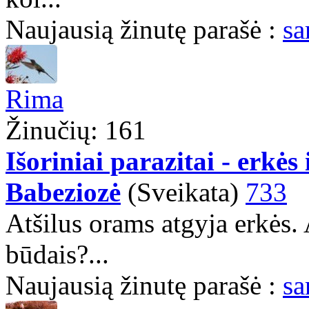
Naujausią žinutę parašė :
sa
Rima
Žinučių: 161
Išoriniai parazitai - erkės
Babeziozė
(Sveikata)
733
Atšilus orams atgyja erkės.
būdais?...
Naujausią žinutę parašė :
sa