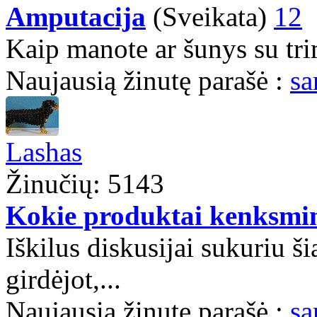
Amputacija
(Sveikata)
12
Kaip manote ar šunys su tri
Naujausią žinutę parašė :
sa
Lashas
Žinučių: 5143
Kokie produktai kenksmi
Iškilus diskusijai sukuriu š
girdėjot,...
Naujausią žinutę parašė :
sa