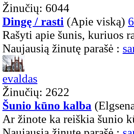
Žinučių: 6044
Dingę / rasti
(Apie viską)
6
Rašyti apie šunis, kuriuos r
Naujausią žinutę parašė :
sa
evaldas
Žinučių: 2622
Šunio kūno kalba
(Elgsen
Ar žinote ka reiškia šunio kū
Naujausią žinutę parašė :
sa