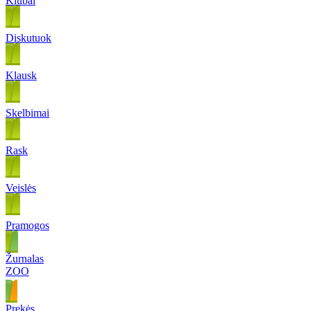
Klubai
Diskutuok
Klausk
Skelbimai
Rask
Veislės
Pramogos
Žurnalas
ZOO
Prekės