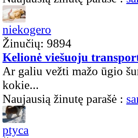
niekogero
Žinučių: 9894
Kelionė viešuoju transport
Ar galiu vežti mažo ūgio šu
kokie...
Naujausią žinutę parašė :
sa
ptyca