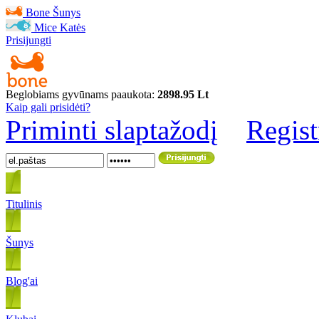
Bone
Šunys
Mice
Katės
Prisijungti
Beglobiams gyvūnams paaukota:
2898.95 Lt
Kaip gali prisidėti?
Priminti slaptažodį
Regist
Titulinis
Šunys
Blog'ai