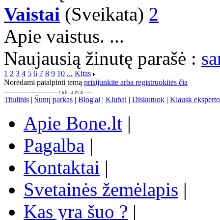
Vaistai
(Sveikata)
2
Apie vaistus. ...
Naujausią žinutę parašė :
sa
1
2
3
4
5
6
7
8
9
10
...
Kitas
Norėdami patalpinti temą
prisijunkite arba registruokitės čia
Titulinis
|
Šunų parkas
|
Blog'ai
|
Klubai
|
Diskutuok
|
Klausk eksperto
Apie Bone.lt
|
Pagalba
|
Kontaktai
|
Svetainės žemėlapis
|
Kas yra šuo ?
|