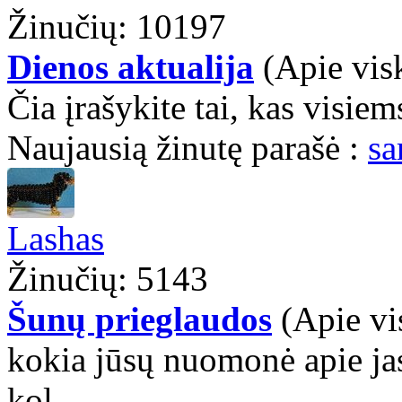
Žinučių: 10197
Dienos aktualija
(Apie vis
Čia įrašykite tai, kas visiem
Naujausią žinutę parašė :
sa
Lashas
Žinučių: 5143
Šunų prieglaudos
(Apie vi
kokia jūsų nuomonė apie jas?
kol...