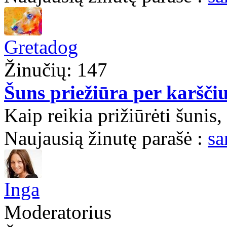
Gretadog
Žinučių: 147
Šuns priežiūra per karšči
Kaip reikia prižiūrėti šunis, 
Naujausią žinutę parašė :
sa
Inga
Moderatorius