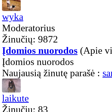
wyka
Moderatorius
Žinučių: 9872
Įdomios nuorodos
(Apie v
Įdomios nuorodos
Naujausią žinutę parašė :
sa
laikute
Žinučių: 83