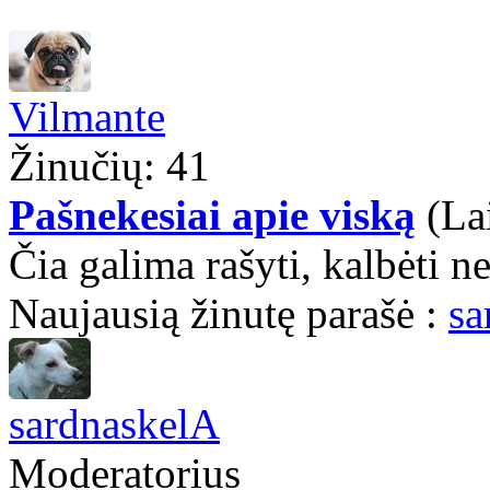
Vilmante
Žinučių: 41
Pašnekesiai apie viską
(La
Čia galima rašyti, kalbėti n
Naujausią žinutę parašė :
sa
sardnaskelA
Moderatorius