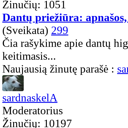
Žinučių: 1051
Dantų priežiūra: apnašos, 
(Sveikata)
299
Čia rašykime apie dantų hig
keitimasis...
Naujausią žinutę parašė :
sa
sardnaskelA
Moderatorius
Žinučių: 10197