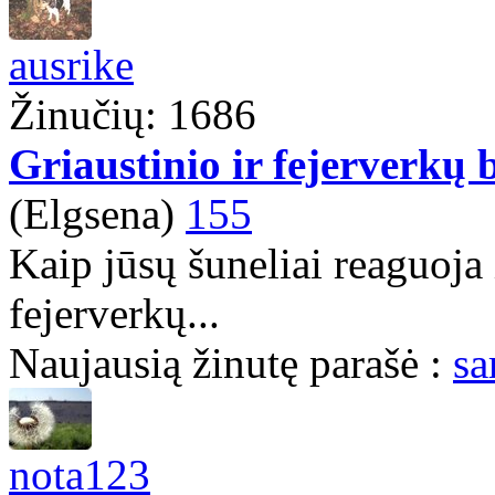
ausrike
Žinučių: 1686
Griaustinio ir fejerverkų 
(Elgsena)
155
Kaip jūsų šuneliai reaguoja 
fejerverkų...
Naujausią žinutę parašė :
sa
nota123