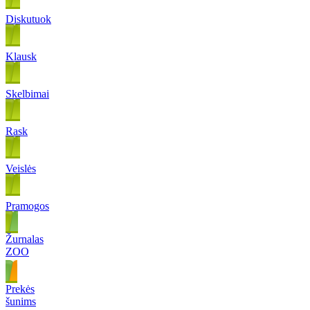
Diskutuok
Klausk
Skelbimai
Rask
Veislės
Pramogos
Žurnalas
ZOO
Prekės
šunims