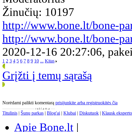
Žinučių: 10197
http://www.bone.lt/bone-p
http://www.bone.lt/bone-p
2020-12-16 20:27:06, pakei
1
2
3
4
5
6
7
8
9
10
...
Kitas
Grįžti į temų sąrašą
Norėdami palikti komentarą
prisijunkite arba registruokitės čia
Titulinis
|
Šunų parkas
|
Blog'ai
|
Klubai
|
Diskutuok
|
Klausk eksperto
Apie Bone.lt
|