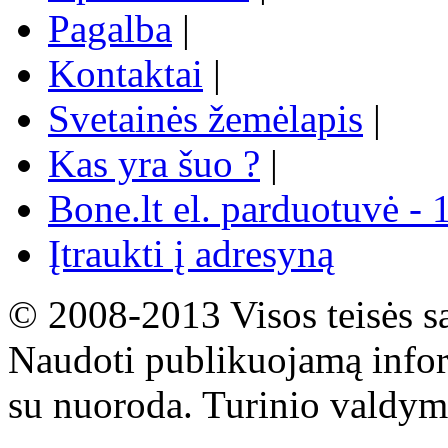
Pagalba
|
Kontaktai
|
Svetainės žemėlapis
|
Kas yra šuo ?
|
Bone.lt el. parduotuvė - 
Įtraukti į adresyną
© 2008-2013 Visos teisės s
Naudoti publikuojamą infor
su nuoroda. Turinio valdym