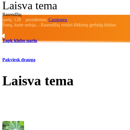
Laisva tema
Basendžių
narių:
128
prezidentas:
Cassiopea
Šunų, kurie neloja, - Basendžių veislei ištikimų gerbėjų klubas
Tapk klubo nariu
Pakviesk draugą
Laisva tema