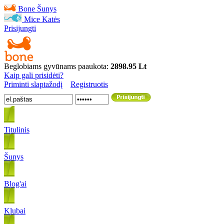
Bone
Šunys
Mice
Katės
Prisijungti
Beglobiams gyvūnams paaukota:
2898.95 Lt
Kaip gali prisidėti?
Priminti slaptažodį
Registruotis
Titulinis
Šunys
Blog'ai
Klubai