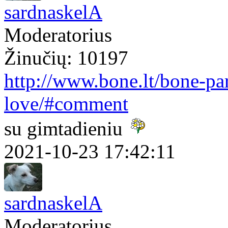
sardnaskelA
Moderatorius
Žinučių: 10197
http://www.bone.lt/bone-par
love/#comment
su gimtadieniu
2021-10-23 17:42:11
sardnaskelA
Moderatorius