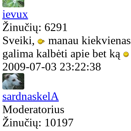
ievux
Žinučių: 6291
Sveiki,
manau kiekvienas k
galima kalbėti apie bet ką
2009-07-03 23:22:38
sardnaskelA
Moderatorius
Žinučių: 10197