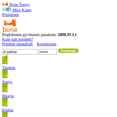
Bone
Šunys
Mice
Katės
Prisijungti
Beglobiams gyvūnams paaukota:
2898.95 Lt
Kaip gali prisidėti?
Priminti slaptažodį
Registruotis
Titulinis
Šunys
Blog'ai
Klubai