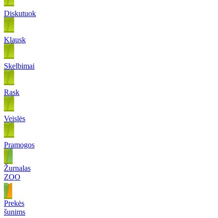
Diskutuok
Klausk
Skelbimai
Rask
Veislės
Pramogos
Žurnalas
ZOO
Prekės
šunims