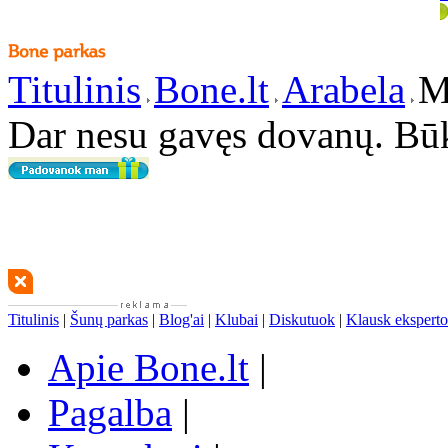
Titulinis
Bone.lt
Arabela
M
Dar nesu gavęs dovanų. Bū
Titulinis
|
Šunų parkas
|
Blog'ai
|
Klubai
|
Diskutuok
|
Klausk eksperto
Apie Bone.lt
|
Pagalba
|