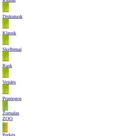
Klubai
Diskutuok
Klausk
Skelbimai
Rask
Veislės
Pramogos
Žurnalas
ZOO
Prekės