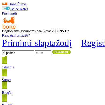
Bone
Šunys
Mice
Katės
Prisijungti
Beglobiams gyvūnams paaukota:
2898.95 Lt
Kaip gali prisidėti?
Priminti slaptažodį
Regist
Titulinis
Šunys
Blog'ai