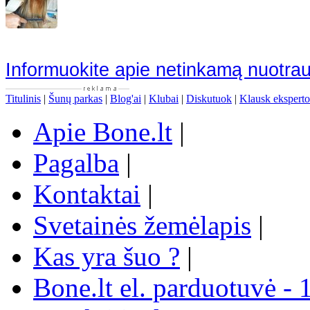
Informuokite apie netinkamą nuotra
Titulinis
|
Šunų parkas
|
Blog'ai
|
Klubai
|
Diskutuok
|
Klausk eksperto
Apie Bone.lt
|
Pagalba
|
Kontaktai
|
Svetainės žemėlapis
|
Kas yra šuo ?
|
Bone.lt el. parduotuvė - 