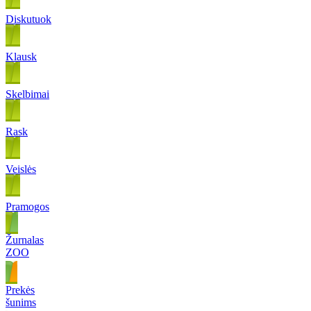
Diskutuok
Klausk
Skelbimai
Rask
Veislės
Pramogos
Žurnalas
ZOO
Prekės
šunims