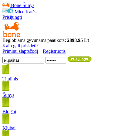
Bone
Šunys
Mice
Katės
Prisijungti
Beglobiams gyvūnams paaukota:
2898.95 Lt
Kaip gali prisidėti?
Priminti slaptažodį
Registruotis
Titulinis
Šunys
Blog'ai
Klubai