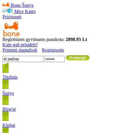
Bone
Šunys
Mice
Katės
Prisijungti
Beglobiams gyvūnams paaukota:
2898.95 Lt
Kaip gali prisidėti?
Priminti slaptažodį
Registruotis
Titulinis
Šunys
Blog'ai
Klubai