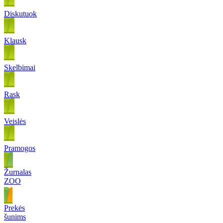
Diskutuok
Klausk
Skelbimai
Rask
Veislės
Pramogos
Žurnalas
ZOO
Prekės
šunims