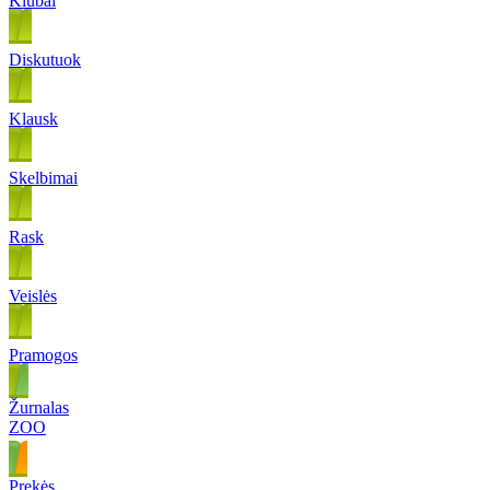
Klubai
Diskutuok
Klausk
Skelbimai
Rask
Veislės
Pramogos
Žurnalas
ZOO
Prekės