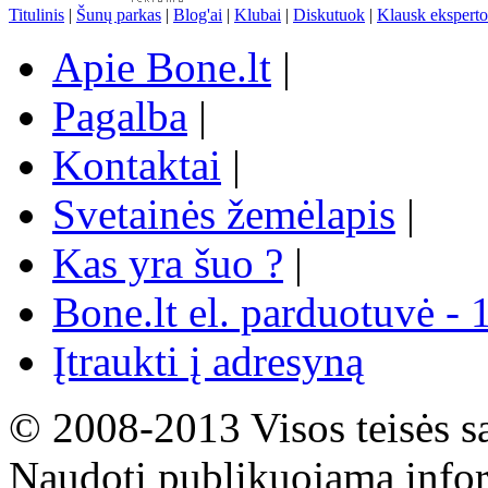
Titulinis
|
Šunų parkas
|
Blog'ai
|
Klubai
|
Diskutuok
|
Klausk eksperto
Apie Bone.lt
|
Pagalba
|
Kontaktai
|
Svetainės žemėlapis
|
Kas yra šuo ?
|
Bone.lt el. parduotuvė - 
Įtraukti į adresyną
© 2008-2013 Visos teisės s
Naudoti publikuojamą infor