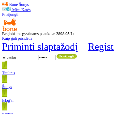
Bone
Šunys
Mice
Katės
Prisijungti
Beglobiams gyvūnams paaukota:
2898.95 Lt
Kaip gali prisidėti?
Priminti slaptažodį
Regist
Titulinis
Šunys
Blog'ai