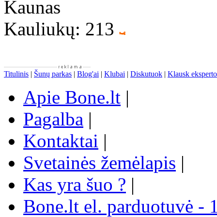
Kaunas
Kauliukų: 213
Titulinis
|
Šunų parkas
|
Blog'ai
|
Klubai
|
Diskutuok
|
Klausk eksperto
Apie Bone.lt
|
Pagalba
|
Kontaktai
|
Svetainės žemėlapis
|
Kas yra šuo ?
|
Bone.lt el. parduotuvė - 