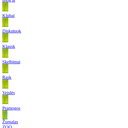
Blog'ai
Klubai
Diskutuok
Klausk
Skelbimai
Rask
Veislės
Pramogos
Žurnalas
ZOO