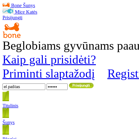
Bone
Šunys
Mice
Katės
Prisijungti
Beglobiams gyvūnams paa
Kaip gali prisidėti?
Priminti slaptažodį
Regist
Titulinis
Šunys