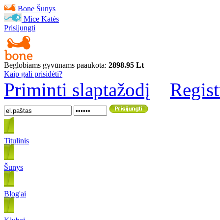
Bone
Šunys
Mice
Katės
Prisijungti
Beglobiams gyvūnams paaukota:
2898.95 Lt
Kaip gali prisidėti?
Priminti slaptažodį
Regist
Titulinis
Šunys
Blog'ai