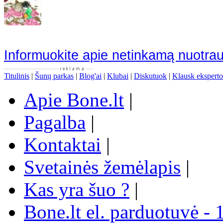
Informuokite apie netinkamą nuotra
Titulinis
|
Šunų parkas
|
Blog'ai
|
Klubai
|
Diskutuok
|
Klausk eksperto
Apie Bone.lt
|
Pagalba
|
Kontaktai
|
Svetainės žemėlapis
|
Kas yra šuo ?
|
Bone.lt el. parduotuvė - 