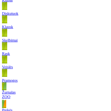
Klubai
Diskutuok
Klausk
Skelbimai
Rask
Veislės
Pramogos
Žurnalas
ZOO
Prekės