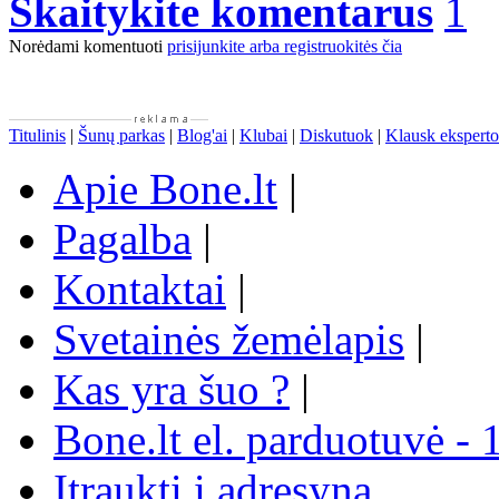
Skaitykite komentarus
1
Norėdami komentuoti
prisijunkite arba registruokitės čia
Titulinis
|
Šunų parkas
|
Blog'ai
|
Klubai
|
Diskutuok
|
Klausk eksperto
Apie Bone.lt
|
Pagalba
|
Kontaktai
|
Svetainės žemėlapis
|
Kas yra šuo ?
|
Bone.lt el. parduotuvė - 
Įtraukti į adresyną