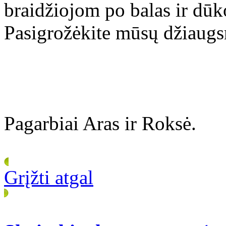
braidžiojom po balas ir dū
Pasigrožėkite mūsų džiau
Pagarbiai Aras ir Roksė.
Grįžti atgal