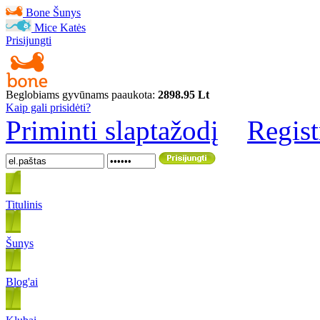
Bone
Šunys
Mice
Katės
Prisijungti
Beglobiams gyvūnams paaukota:
2898.95 Lt
Kaip gali prisidėti?
Priminti slaptažodį
Regist
Titulinis
Šunys
Blog'ai