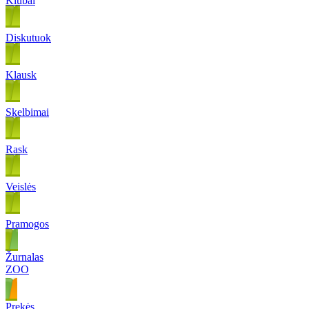
Klubai
Diskutuok
Klausk
Skelbimai
Rask
Veislės
Pramogos
Žurnalas
ZOO
Prekės