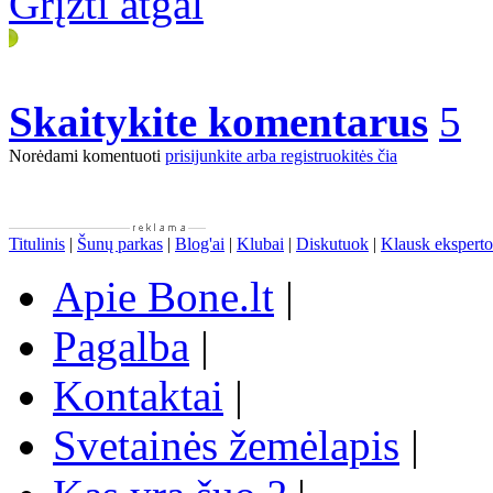
Grįžti atgal
Skaitykite komentarus
5
Norėdami komentuoti
prisijunkite arba registruokitės čia
Titulinis
|
Šunų parkas
|
Blog'ai
|
Klubai
|
Diskutuok
|
Klausk eksperto
Apie Bone.lt
|
Pagalba
|
Kontaktai
|
Svetainės žemėlapis
|