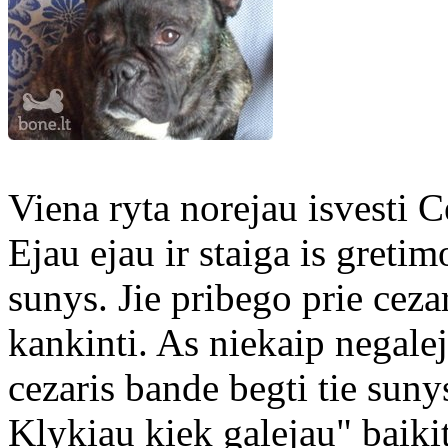
Viena ryta norejau isvesti C
Ejau ejau ir staiga is gretim
sunys. Jie pribego prie cezar
kankinti. As niekaip negalej
cezaris bande begti tie suny
Klykiau kiek galejau" baikit