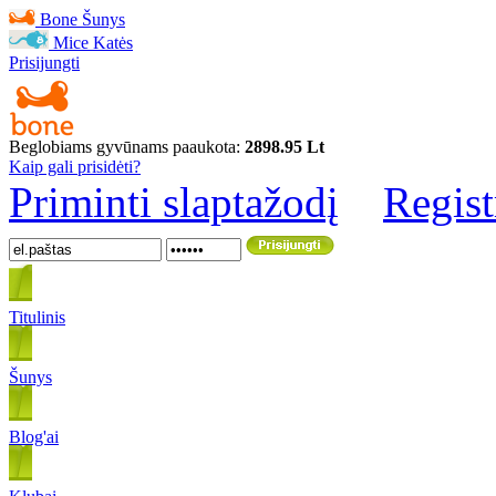
Bone
Šunys
Mice
Katės
Prisijungti
Beglobiams gyvūnams paaukota:
2898.95 Lt
Kaip gali prisidėti?
Priminti slaptažodį
Regist
Titulinis
Šunys
Blog'ai