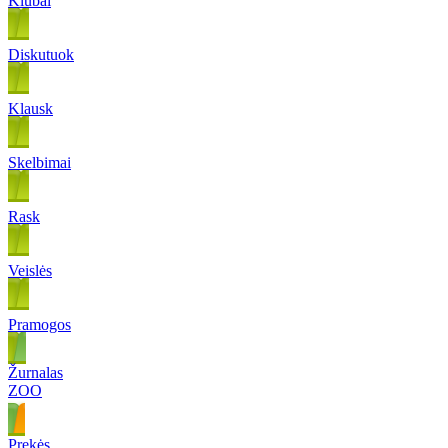
Klubai
Diskutuok
Klausk
Skelbimai
Rask
Veislės
Pramogos
Žurnalas
ZOO
Prekės