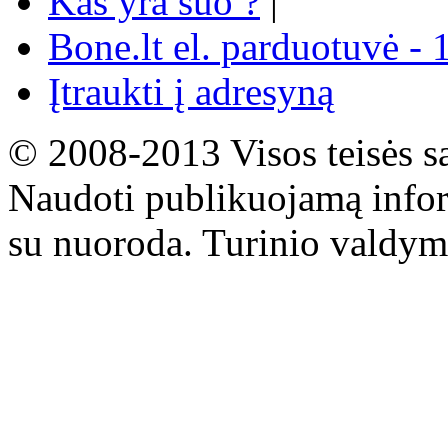
Kas yra šuo ?
|
Bone.lt el. parduotuvė - 
Įtraukti į adresyną
© 2008-2013 Visos teisės s
Naudoti publikuojamą infor
su nuoroda. Turinio valdym