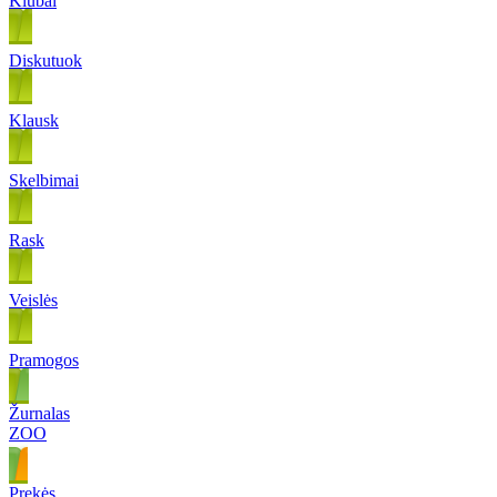
Klubai
Diskutuok
Klausk
Skelbimai
Rask
Veislės
Pramogos
Žurnalas
ZOO
Prekės