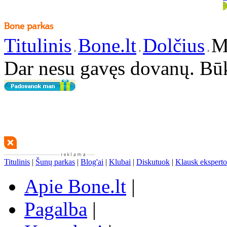
Titulinis
Bone.lt
Dolčius
M
Dar nesu gavęs dovanų. Bū
Titulinis
|
Šunų parkas
|
Blog'ai
|
Klubai
|
Diskutuok
|
Klausk eksperto
Apie Bone.lt
|
Pagalba
|