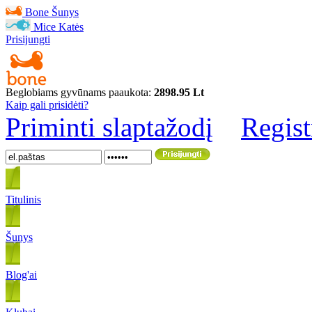
Bone
Šunys
Mice
Katės
Prisijungti
Beglobiams gyvūnams paaukota:
2898.95 Lt
Kaip gali prisidėti?
Priminti slaptažodį
Regist
Titulinis
Šunys
Blog'ai