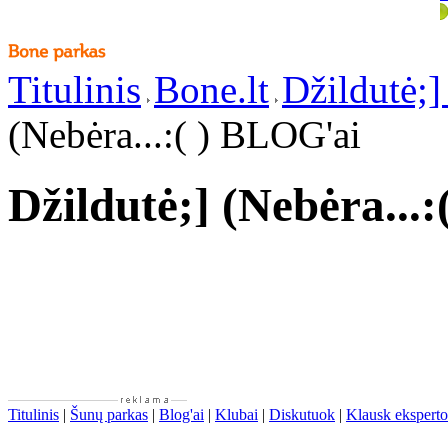
Titulinis
Bone.lt
Džildutė;] 
(Nebėra...:( ) BLOG'ai
Džildutė;] (Nebėra...
Titulinis
|
Šunų parkas
|
Blog'ai
|
Klubai
|
Diskutuok
|
Klausk eksperto