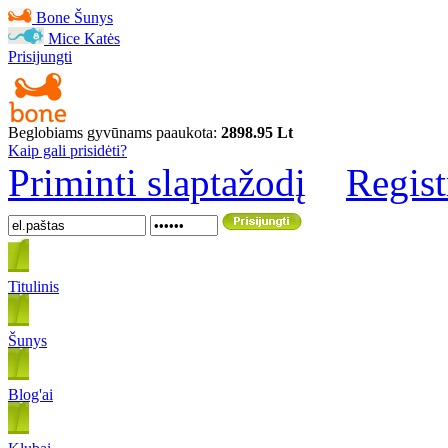
Bone
Šunys
Mice
Katės
Prisijungti
Beglobiams gyvūnams paaukota:
2898.95 Lt
Kaip gali prisidėti?
Priminti slaptažodį
Regist
Titulinis
Šunys
Blog'ai