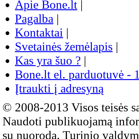
Apie Bone.lt
|
Pagalba
|
Kontaktai
|
Svetainės žemėlapis
|
Kas yra šuo ?
|
Bone.lt el. parduotuvė - 
Įtraukti į adresyną
© 2008-2013 Visos teisės s
Naudoti publikuojamą infor
su nuoroda. Turinio valdym