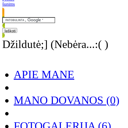
šunims
Džildutė;] (Nebėra...:( )
APIE MANE
MANO DOVANOS
(0)
FOTOGALERIJA
(6)