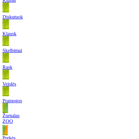
Klubai
Diskutuok
Klausk
Skelbimai
Rask
Veislės
Pramogos
Žurnalas
ZOO
Prekės