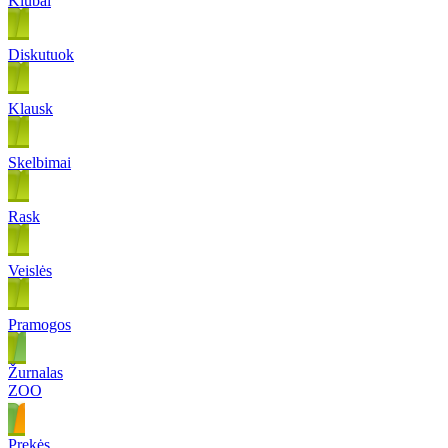
Klubai
Diskutuok
Klausk
Skelbimai
Rask
Veislės
Pramogos
Žurnalas
ZOO
Prekės