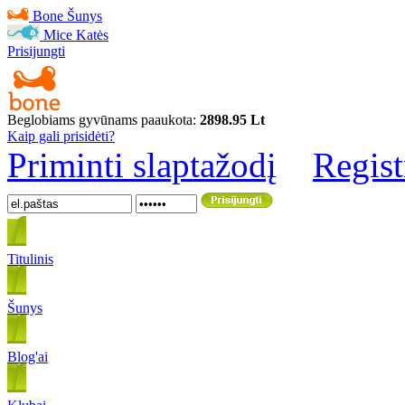
Bone
Šunys
Mice
Katės
Prisijungti
Beglobiams gyvūnams paaukota:
2898.95 Lt
Kaip gali prisidėti?
Priminti slaptažodį
Regist
Titulinis
Šunys
Blog'ai