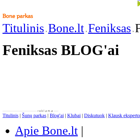
Titulinis
Bone.lt
Feniksas
Feniksas BLOG'ai
Titulinis
|
Šunų parkas
|
Blog'ai
|
Klubai
|
Diskutuok
|
Klausk eksperto
Apie Bone.lt
|