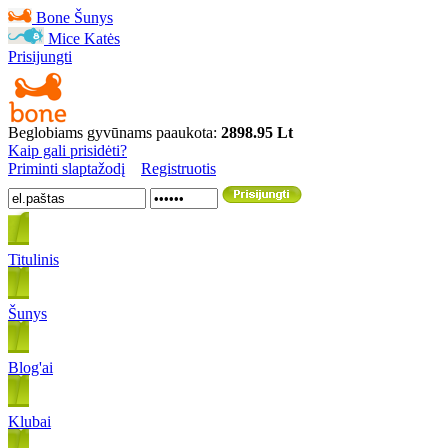
Bone
Šunys
Mice
Katės
Prisijungti
Beglobiams gyvūnams paaukota:
2898.95 Lt
Kaip gali prisidėti?
Priminti slaptažodį
Registruotis
Titulinis
Šunys
Blog'ai
Klubai