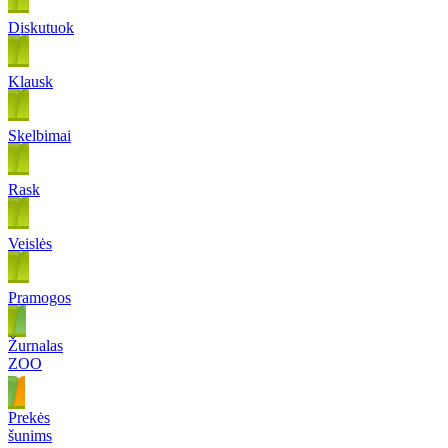
Diskutuok
Klausk
Skelbimai
Rask
Veislės
Pramogos
Žurnalas
ZOO
Prekės
šunims