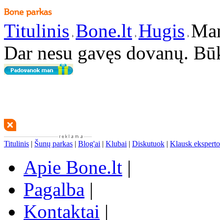
Titulinis
Bone.lt
Hugis
Man
Dar nesu gavęs dovanų. Bū
Titulinis
|
Šunų parkas
|
Blog'ai
|
Klubai
|
Diskutuok
|
Klausk eksperto
Apie Bone.lt
|
Pagalba
|
Kontaktai
|