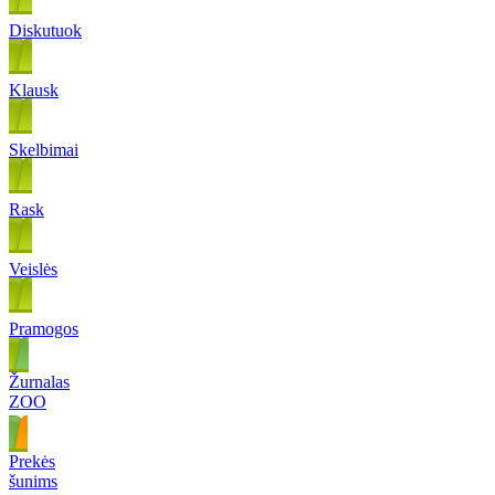
Diskutuok
Klausk
Skelbimai
Rask
Veislės
Pramogos
Žurnalas
ZOO
Prekės
šunims