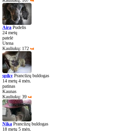
Kauliukų: 167
Aira
Pudelis
24 metų
patelė
Utena
Kauliukų: 172
spiky
Prancūzų buldogas
14 metų 4 mėn.
patinas
Kaunas
Kauliukų: 39
Nika
Prancūzų buldogas
18 metų 5 mėn.