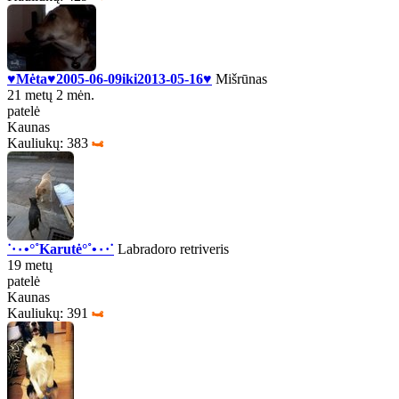
♥Mėta♥2005-06-09iki2013-05-16♥
Mišrūnas
21 metų 2 mėn.
patelė
Kaunas
Kauliukų: 383
˙·٠•°˚Karutė°˚•٠·˙
Labradoro retriveris
19 metų
patelė
Kaunas
Kauliukų: 391