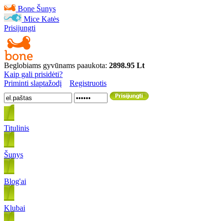
Bone
Šunys
Mice
Katės
Prisijungti
Beglobiams gyvūnams paaukota:
2898.95 Lt
Kaip gali prisidėti?
Priminti slaptažodį
Registruotis
Titulinis
Šunys
Blog'ai
Klubai