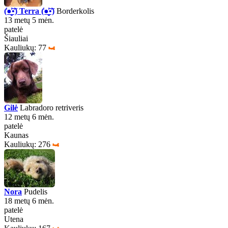
(̾●̮̮̃̾•̃̾) Terra (̾●̮̮̃̾•̃̾)
Borderkolis
13 metų 5 mėn.
patelė
Šiauliai
Kauliukų: 77
Gilė
Labradoro retriveris
12 metų 6 mėn.
patelė
Kaunas
Kauliukų: 276
Nora
Pudelis
18 metų 6 mėn.
patelė
Utena