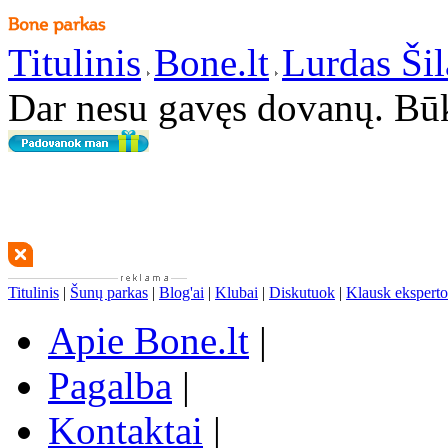
Titulinis
Bone.lt
Lurdas Šil
Dar nesu gavęs dovanų. Bū
Titulinis
|
Šunų parkas
|
Blog'ai
|
Klubai
|
Diskutuok
|
Klausk eksperto
Apie Bone.lt
|
Pagalba
|
Kontaktai
|