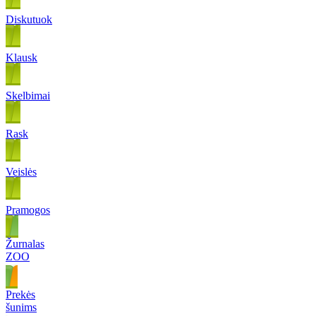
Diskutuok
Klausk
Skelbimai
Rask
Veislės
Pramogos
Žurnalas
ZOO
Prekės
šunims