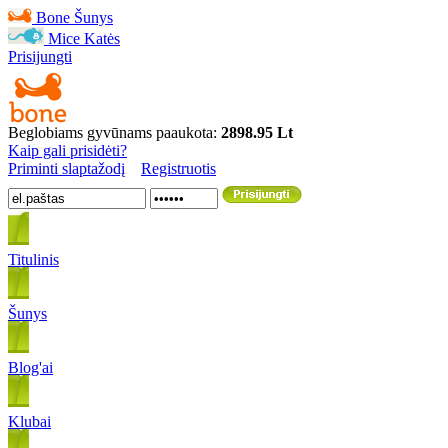
Bone
Šunys
Mice
Katės
Prisijungti
Beglobiams gyvūnams paaukota:
2898.95 Lt
Kaip gali prisidėti?
Priminti slaptažodį
Registruotis
Titulinis
Šunys
Blog'ai
Klubai