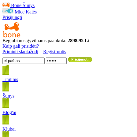
Bone
Šunys
Mice
Katės
Prisijungti
Beglobiams gyvūnams paaukota:
2898.95 Lt
Kaip gali prisidėti?
Priminti slaptažodį
Registruotis
Titulinis
Šunys
Blog'ai
Klubai