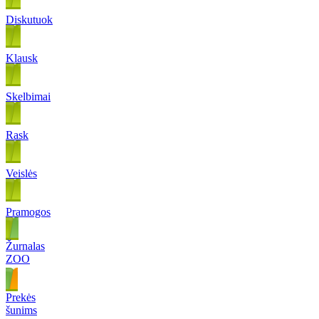
Diskutuok
Klausk
Skelbimai
Rask
Veislės
Pramogos
Žurnalas
ZOO
Prekės
šunims