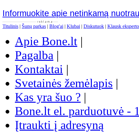
Informuokite apie netinkamą nuotra
Titulinis
|
Šunų parkas
|
Blog'ai
|
Klubai
|
Diskutuok
|
Klausk eksperto
Apie Bone.lt
|
Pagalba
|
Kontaktai
|
Svetainės žemėlapis
|
Kas yra šuo ?
|
Bone.lt el. parduotuvė - 
Įtraukti į adresyną