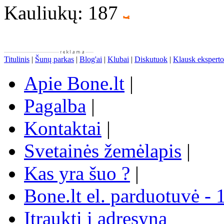
Kauliukų: 187
Titulinis
|
Šunų parkas
|
Blog'ai
|
Klubai
|
Diskutuok
|
Klausk eksperto
Apie Bone.lt
|
Pagalba
|
Kontaktai
|
Svetainės žemėlapis
|
Kas yra šuo ?
|
Bone.lt el. parduotuvė - 
Įtraukti į adresyną