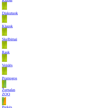
Klubai
Diskutuok
Klausk
Skelbimai
Rask
Veislės
Pramogos
Žurnalas
ZOO
Prekės