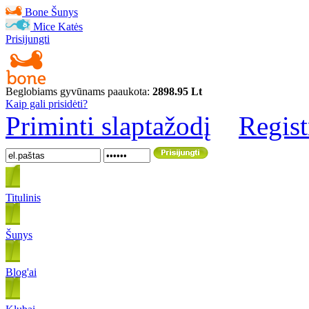
Bone
Šunys
Mice
Katės
Prisijungti
Beglobiams gyvūnams paaukota:
2898.95 Lt
Kaip gali prisidėti?
Priminti slaptažodį
Regist
Titulinis
Šunys
Blog'ai