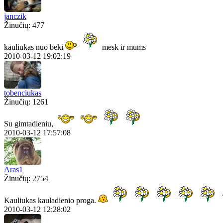
janczik
Žinučių: 477
kauliukas nuo beki
mesk ir mums
2010-03-12 19:02:19
tobenciukas
Žinučių: 1261
Su gimtadieniu,
2010-03-12 17:57:08
Aras1
Žinučių: 2754
Kauliukas kauladienio proga.
2010-03-12 12:28:02