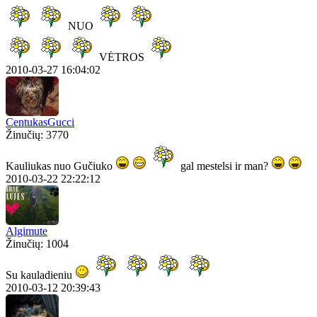
NUO
VĖTROS
2010-03-27 16:04:02
CentukasGucci
Žinučių: 3770
Kauliukas nuo Gučiuko
gal mestelsi ir man?
2010-03-22 22:22:12
Algimute
Žinučių: 1004
Su kauladieniu
2010-03-12 20:39:43