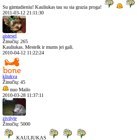
Su gimtadieniu! Kauliukas tau su sia grazia proga!
2011-03-12 21:11:30
aistesel
Žinučių: 265
Kauliukas. Mestelk ir mums jei gali.
2010-04-12 11:22:24
kliukva
Žinučių: 45
nuo Mailo
2010-03-28 11:37:11
zivilyte
Žinučių: 5000
KAULIUKAS