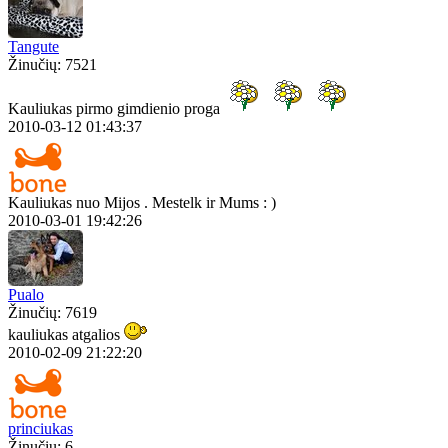
Tangute
Žinučių: 7521
Kauliukas pirmo gimdienio proga
2010-03-12 01:43:37
Kauliukas nuo Mijos . Mestelk ir Mums : )
2010-03-01 19:42:26
Pualo
Žinučių: 7619
kauliukas atgalios
2010-02-09 21:22:20
princiukas
Žinučių: 6