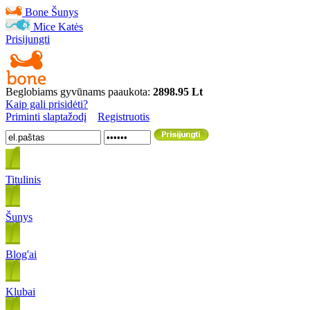
Bone
Šunys
Mice
Katės
Prisijungti
Beglobiams gyvūnams paaukota:
2898.95 Lt
Kaip gali prisidėti?
Priminti slaptažodį
Registruotis
Titulinis
Šunys
Blog'ai
Klubai