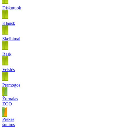
Diskutuok
Klausk
Skelbimai
Rask
Veislės
Pramogos
Žurnalas
ZOO
Prekės
šunims