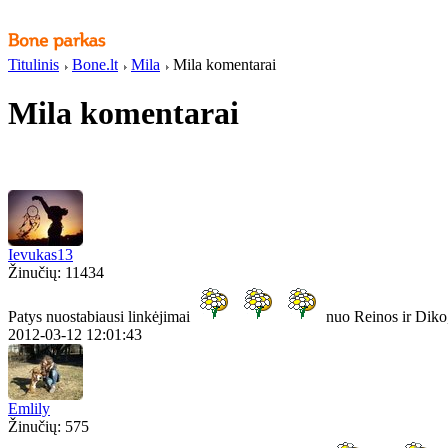
Titulinis
Bone.lt
Mila
Mila komentarai
Mila komentarai
Ievukas13
Žinučių: 11434
Patys nuostabiausi linkėjimai
nuo Reinos ir Diko
2012-03-12 12:01:43
Emlily
Žinučių: 575