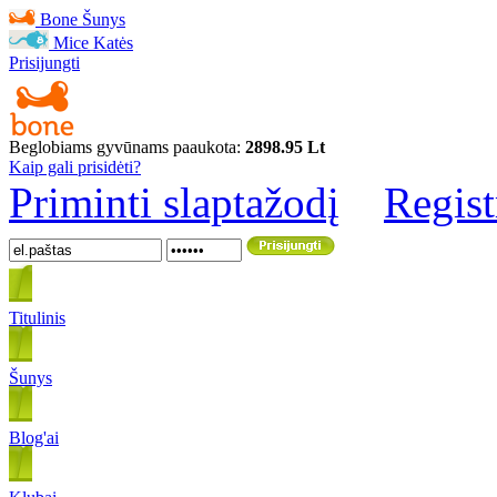
Bone
Šunys
Mice
Katės
Prisijungti
Beglobiams gyvūnams paaukota:
2898.95 Lt
Kaip gali prisidėti?
Priminti slaptažodį
Regist
Titulinis
Šunys
Blog'ai