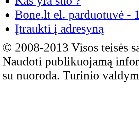
Kas yra šuo ?
|
Bone.lt el. parduotuvė - 
Įtraukti į adresyną
© 2008-2013 Visos teisės s
Naudoti publikuojamą infor
su nuoroda. Turinio valdym