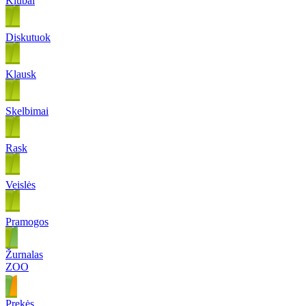
Klubai
Diskutuok
Klausk
Skelbimai
Rask
Veislės
Pramogos
Žurnalas
ZOO
Prekės