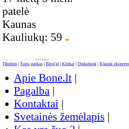
patelė
Kaunas
Kauliukų: 59
Titulinis
|
Šunų parkas
|
Blog'ai
|
Klubai
|
Diskutuok
|
Klausk eksperto
Apie Bone.lt
|
Pagalba
|
Kontaktai
|
Svetainės žemėlapis
|