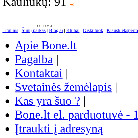
Kauliukų: 91
Titulinis
|
Šunų parkas
|
Blog'ai
|
Klubai
|
Diskutuok
|
Klausk eksperto
Apie Bone.lt
|
Pagalba
|
Kontaktai
|
Svetainės žemėlapis
|
Kas yra šuo ?
|
Bone.lt el. parduotuvė - 
Įtraukti į adresyną