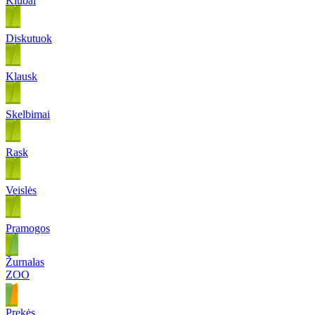
Klubai
Diskutuok
Klausk
Skelbimai
Rask
Veislės
Pramogos
Žurnalas
ZOO
Prekės