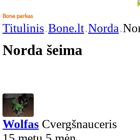
Titulinis
Bone.lt
Norda
Nor
Norda šeima
Wolfas
Cvergšnauceris
15 metų 5 mėn.