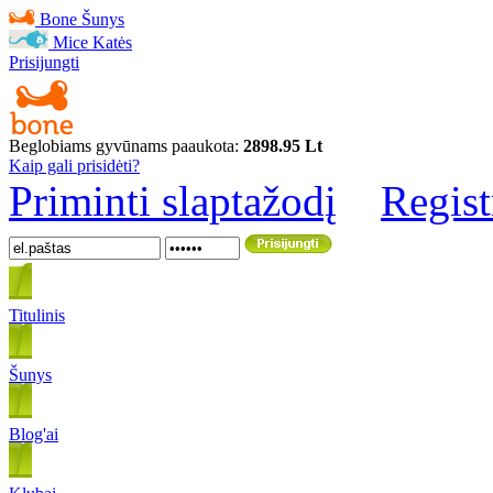
Bone
Šunys
Mice
Katės
Prisijungti
Beglobiams gyvūnams paaukota:
2898.95 Lt
Kaip gali prisidėti?
Priminti slaptažodį
Regist
Titulinis
Šunys
Blog'ai