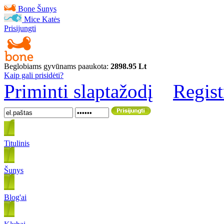
Bone
Šunys
Mice
Katės
Prisijungti
Beglobiams gyvūnams paaukota:
2898.95 Lt
Kaip gali prisidėti?
Priminti slaptažodį
Regist
Titulinis
Šunys
Blog'ai