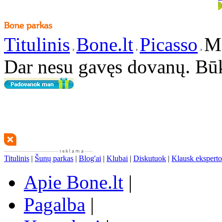
Titulinis
Bone.lt
Picasso
M
Dar nesu gavęs dovanų. Bū
Titulinis
|
Šunų parkas
|
Blog'ai
|
Klubai
|
Diskutuok
|
Klausk eksperto
Apie Bone.lt
|
Pagalba
|