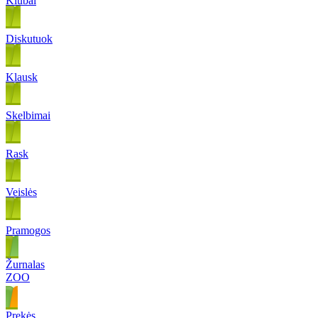
Klubai
Diskutuok
Klausk
Skelbimai
Rask
Veislės
Pramogos
Žurnalas
ZOO
Prekės