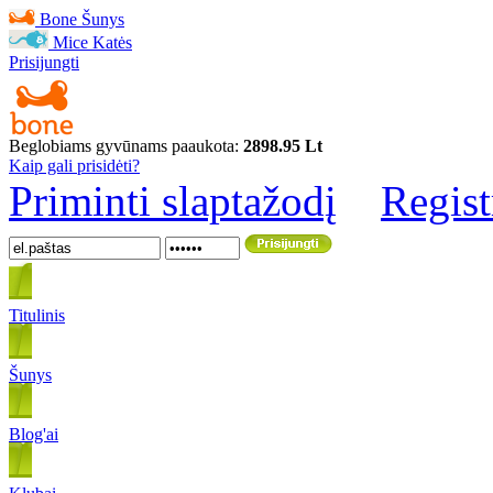
Bone
Šunys
Mice
Katės
Prisijungti
Beglobiams gyvūnams paaukota:
2898.95 Lt
Kaip gali prisidėti?
Priminti slaptažodį
Regist
Titulinis
Šunys
Blog'ai