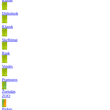
Klubai
Diskutuok
Klausk
Skelbimai
Rask
Veislės
Pramogos
Žurnalas
ZOO
Prekės