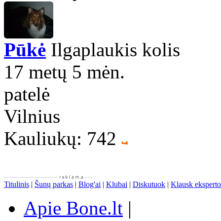
Pūkė
Ilgaplaukis kolis
17 metų 5 mėn.
patelė
Vilnius
Kauliukų: 742
Titulinis
|
Šunų parkas
|
Blog'ai
|
Klubai
|
Diskutuok
|
Klausk eksperto
Apie Bone.lt
|