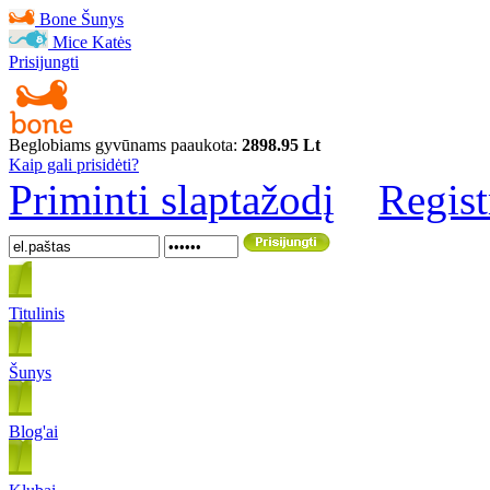
Bone
Šunys
Mice
Katės
Prisijungti
Beglobiams gyvūnams paaukota:
2898.95 Lt
Kaip gali prisidėti?
Priminti slaptažodį
Regist
Titulinis
Šunys
Blog'ai