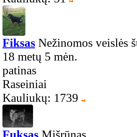
Fiksas
Nežinomos veislės 
18 metų 5 mėn.
patinas
Raseiniai
Kauliukų: 1739
Fuksas
Mišrūnas