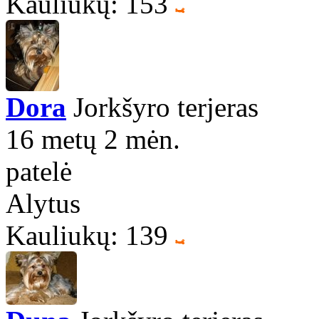
Kauliukų: 153
Dora
Jorkšyro terjeras
16 metų 2 mėn.
patelė
Alytus
Kauliukų: 139