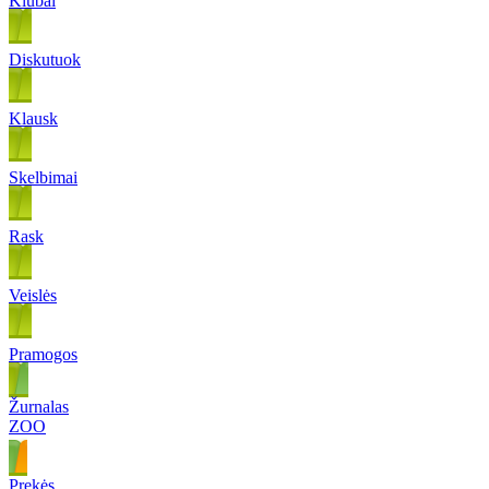
Klubai
Diskutuok
Klausk
Skelbimai
Rask
Veislės
Pramogos
Žurnalas
ZOO
Prekės