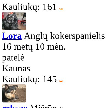
Kauliukų: 161
Lora
Anglų kokerspanielis
16 metų 10 mėn.
patelė
Kaunas
Kauliukų: 145
reksas
Mišrūnas