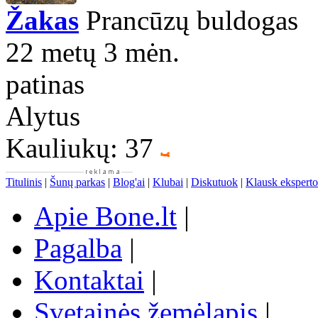
Žakas
Prancūzų buldogas
22 metų 3 mėn.
patinas
Alytus
Kauliukų: 37
Titulinis
|
Šunų parkas
|
Blog'ai
|
Klubai
|
Diskutuok
|
Klausk eksperto
Apie Bone.lt
|
Pagalba
|
Kontaktai
|
Svetainės žemėlapis
|