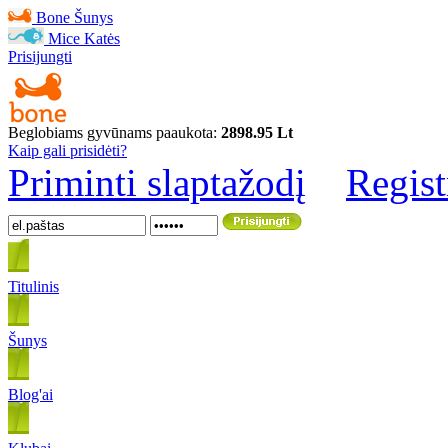
Bone
Šunys
Mice
Katės
Prisijungti
Beglobiams gyvūnams paaukota:
2898.95 Lt
Kaip gali prisidėti?
Priminti slaptažodį
Regist
Titulinis
Šunys
Blog'ai