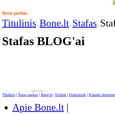
Titulinis
Bone.lt
Stafas
Sta
Stafas BLOG'ai
Titulinis
|
Šunų parkas
|
Blog'ai
|
Klubai
|
Diskutuok
|
Klausk eksperto
Apie Bone.lt
|