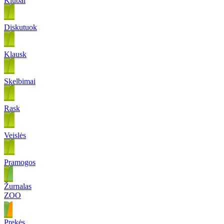
Klubai
Diskutuok
Klausk
Skelbimai
Rask
Veislės
Pramogos
Žurnalas
ZOO
Prekės