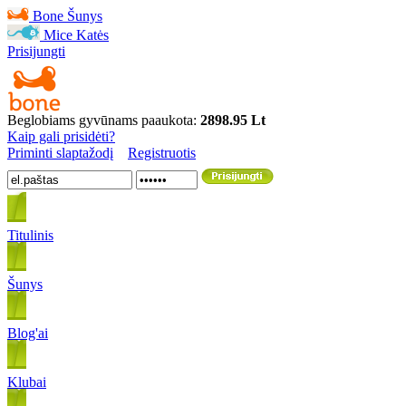
Bone
Šunys
Mice
Katės
Prisijungti
Beglobiams gyvūnams paaukota:
2898.95 Lt
Kaip gali prisidėti?
Priminti slaptažodį
Registruotis
Titulinis
Šunys
Blog'ai
Klubai