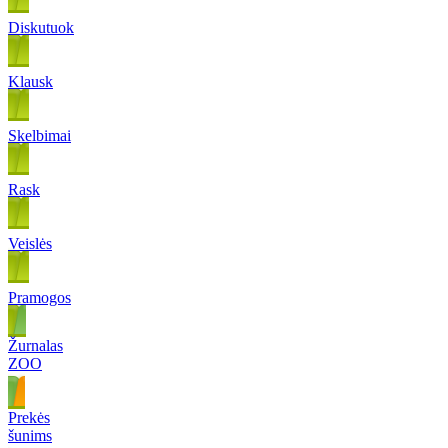
Diskutuok
Klausk
Skelbimai
Rask
Veislės
Pramogos
Žurnalas
ZOO
Prekės
šunims