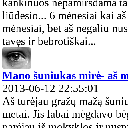
kankinuos nepamiršdama tavę
liūdesio... 6 mėnesiai kai aš
mėnesiai, bet aš negaliu nust
tavęs ir bebrotiškai...
Mano šuniukas mirė- aš mi
2013-06-12 22:55:01
Aš turėjau gražų mažą šuni
metai. Jis labai mėgdavo bėgi
parėjau iš mokyklos ir nusp