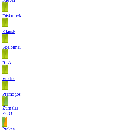
Klubai
Diskutuok
Klausk
Skelbimai
Rask
Veislės
Pramogos
Žurnalas
ZOO
Prekės