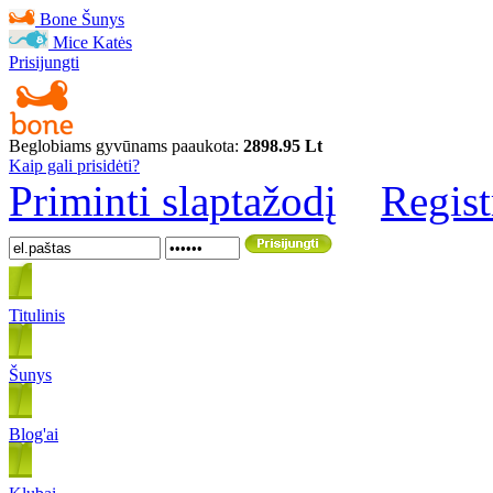
Bone
Šunys
Mice
Katės
Prisijungti
Beglobiams gyvūnams paaukota:
2898.95 Lt
Kaip gali prisidėti?
Priminti slaptažodį
Regist
Titulinis
Šunys
Blog'ai