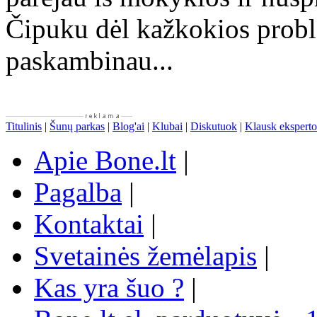
Čipuku dėl kažkokios probl
paskambinau...
Titulinis
|
Šunų parkas
|
Blog'ai
|
Klubai
|
Diskutuok
|
Klausk eksperto
Apie Bone.lt
|
Pagalba
|
Kontaktai
|
Svetainės žemėlapis
|
Kas yra šuo ?
|