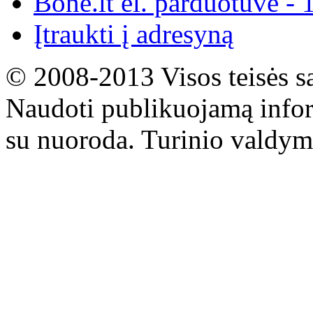
Bone.lt el. parduotuvė - 
Įtraukti į adresyną
© 2008-2013 Visos teisės s
Naudoti publikuojamą infor
su nuoroda. Turinio valdym