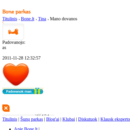
Titulinis
Bone.lt
Tina
Mano dovanos
Padovanojo:
as
2011-11-28 12:32:57
Titulinis
|
Šunų parkas
|
Blog'ai
|
Klubai
|
Diskutuok
|
Klausk eksperto
Apie Bone.lt
|