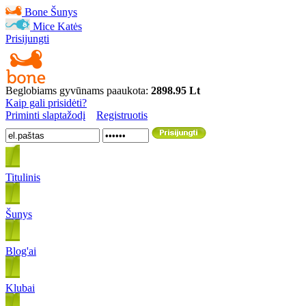
Bone
Šunys
Mice
Katės
Prisijungti
Beglobiams gyvūnams paaukota:
2898.95 Lt
Kaip gali prisidėti?
Priminti slaptažodį
Registruotis
Titulinis
Šunys
Blog'ai
Klubai