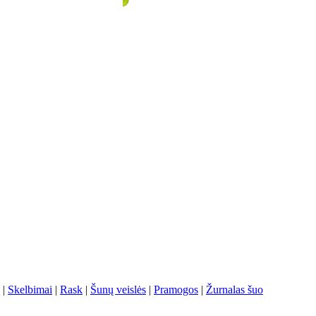
|
Skelbimai
|
Rask
|
Šunų veislės
|
Pramogos
|
Žurnalas šuo