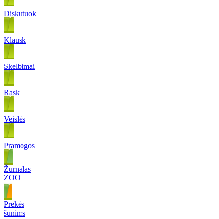
Diskutuok
Klausk
Skelbimai
Rask
Veislės
Pramogos
Žurnalas
ZOO
Prekės
šunims