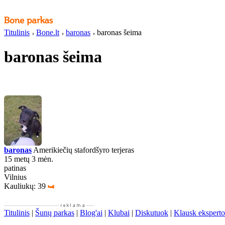
Titulinis
Bone.lt
baronas
baronas šeima
baronas šeima
baronas
Amerikiečių stafordšyro terjeras
15 metų 3 mėn.
patinas
Vilnius
Kauliukų: 39
Titulinis
|
Šunų parkas
|
Blog'ai
|
Klubai
|
Diskutuok
|
Klausk eksperto