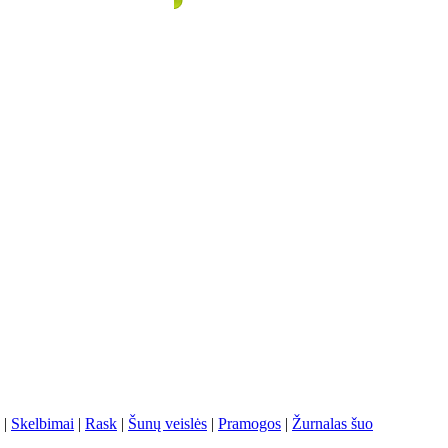
|
Skelbimai
|
Rask
|
Šunų veislės
|
Pramogos
|
Žurnalas šuo