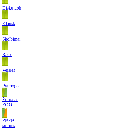
Diskutuok
Klausk
Skelbimai
Rask
Veislės
Pramogos
Žurnalas
ZOO
Prekės
šunims