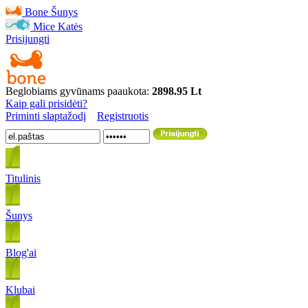
Bone
Šunys
Mice
Katės
Prisijungti
Beglobiams gyvūnams paaukota:
2898.95 Lt
Kaip gali prisidėti?
Priminti slaptažodį
Registruotis
Titulinis
Šunys
Blog'ai
Klubai