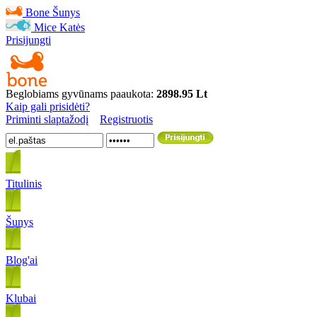
Bone
Šunys
Mice
Katės
Prisijungti
Beglobiams gyvūnams paaukota:
2898.95 Lt
Kaip gali prisidėti?
Priminti slaptažodį
Registruotis
Titulinis
Šunys
Blog'ai
Klubai