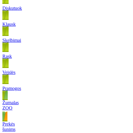
Diskutuok
Klausk
Skelbimai
Rask
Veislės
Pramogos
Žurnalas
ZOO
Prekės
šunims