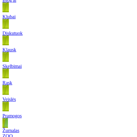
Blog'ai
Klubai
Diskutuok
Klausk
Skelbimai
Rask
Veislės
Pramogos
Žurnalas
ZOO