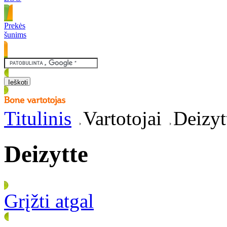
Prekės
šunims
Titulinis
Vartotojai
Deizyt
Deizytte
Grįžti atgal