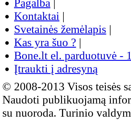
Pagalba
|
Kontaktai
|
Svetainės žemėlapis
|
Kas yra šuo ?
|
Bone.lt el. parduotuvė - 
Įtraukti į adresyną
© 2008-2013 Visos teisės s
Naudoti publikuojamą infor
su nuoroda. Turinio valdym