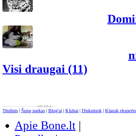
Domi
n
Visi draugai (11)
Titulinis
|
Šunų parkas
|
Blog'ai
|
Klubai
|
Diskutuok
|
Klausk eksperto
Apie Bone.lt
|