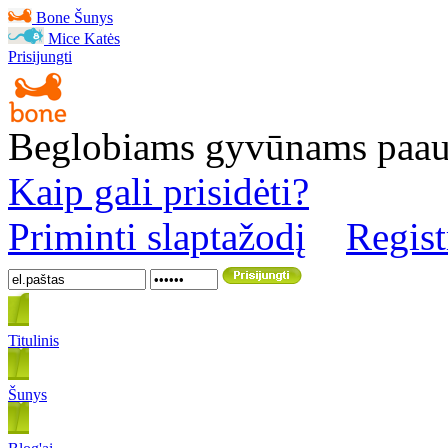
Bone
Šunys
Mice
Katės
Prisijungti
Beglobiams gyvūnams paa
Kaip gali prisidėti?
Priminti slaptažodį
Regist
Titulinis
Šunys