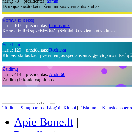
narių:
73
prezidentas:
admin
Dzūkijos krašto kačių šeimininkus vienijantis klubas
Kornvalio Reksų
narių:
107
prezidentas:
Cornishrex
Kornvalio Reksų veislės kačių šeimininkus vienijantis klubas.
Veterinarų
narių:
129
prezidentas:
Rodnega
Klubas, skirtas kačių veterinarijos specialistams, gydytojams ir kačių
Žaidimų
narių:
413
prezidentas:
Audra69
Žaidimų ir konkursų klubas
Titulinis
|
Šunų parkas
|
Blog'ai
|
Klubai
|
Diskutuok
|
Klausk eksperto
Apie Bone.lt
|