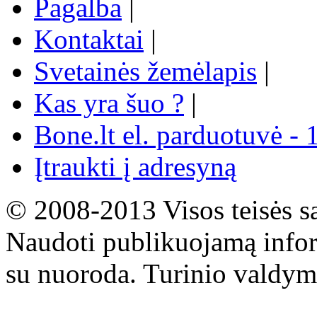
Pagalba
|
Kontaktai
|
Svetainės žemėlapis
|
Kas yra šuo ?
|
Bone.lt el. parduotuvė - 
Įtraukti į adresyną
© 2008-2013 Visos teisės s
Naudoti publikuojamą infor
su nuoroda. Turinio valdym