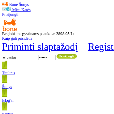
Bone
Šunys
Mice
Katės
Prisijungti
Beglobiams gyvūnams paaukota:
2898.95 Lt
Kaip gali prisidėti?
Priminti slaptažodį
Regist
Titulinis
Šunys
Blog'ai