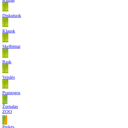
Klubai
Diskutuok
Klausk
Skelbimai
Rask
Veislės
Pramogos
Žurnalas
ZOO
Prekės