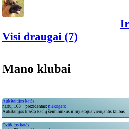
I
Visi draugai (7)
Mano klubai
Aukštaitijos katės
narių:
163
prezidentas:
niekogero
Aukštaitijos krašto kačių šeimininkus ir mylėtojus vienijantis klubas
Dzūkijos katės