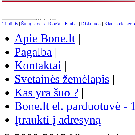
Titulinis
|
Šunų parkas
|
Blog'ai
|
Klubai
|
Diskutuok
|
Klausk eksperto
Apie Bone.lt
|
Pagalba
|
Kontaktai
|
Svetainės žemėlapis
|
Kas yra šuo ?
|
Bone.lt el. parduotuvė - 
Įtraukti į adresyną