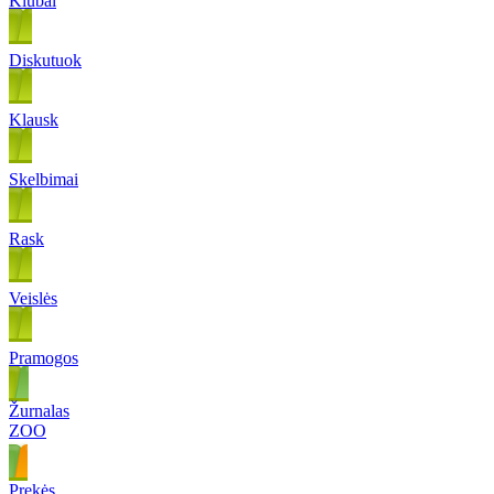
Klubai
Diskutuok
Klausk
Skelbimai
Rask
Veislės
Pramogos
Žurnalas
ZOO
Prekės