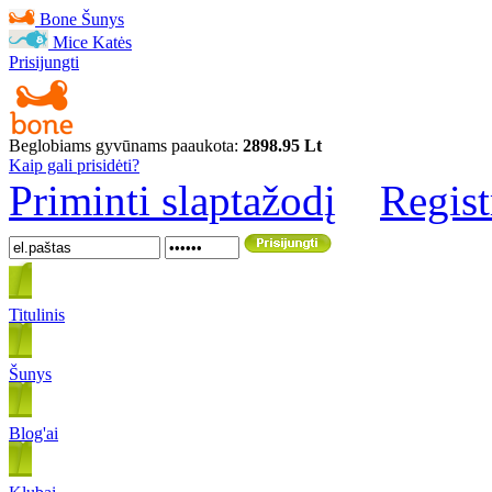
Bone
Šunys
Mice
Katės
Prisijungti
Beglobiams gyvūnams paaukota:
2898.95 Lt
Kaip gali prisidėti?
Priminti slaptažodį
Regist
Titulinis
Šunys
Blog'ai