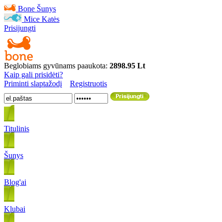
Bone
Šunys
Mice
Katės
Prisijungti
Beglobiams gyvūnams paaukota:
2898.95 Lt
Kaip gali prisidėti?
Priminti slaptažodį
Registruotis
Titulinis
Šunys
Blog'ai
Klubai