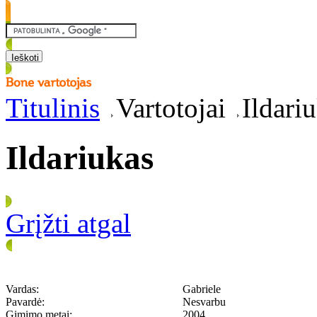
Titulinis
Vartotojai
Ildari
Ildariukas
Grįžti atgal
Vardas:
Gabriele
Pavardė:
Nesvarbu
Gimimo metai:
2004