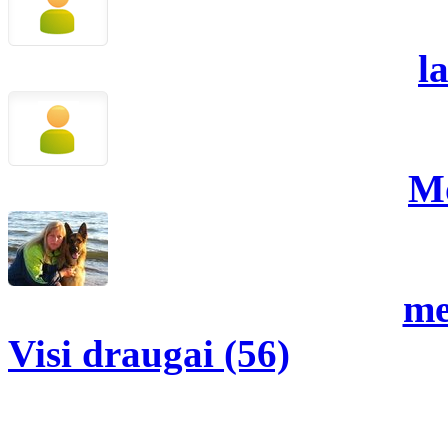
l
M
me
Visi draugai (56)