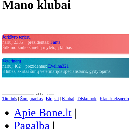
Mano klubai
Jorkšyro terjerų
narių:
2335
prezidentas:
Fanta
Šilkinio kailio šunelių mylėtojų klubas
Veterinarų
narių:
402
prezidentas:
Evelina321
Klubas, skirtas šunų veterinarijos specialistams, gydytojams.
Titulinis
|
Šunų parkas
|
Blog'ai
|
Klubai
|
Diskutuok
|
Klausk eksperto
Apie Bone.lt
|
Pagalba
|