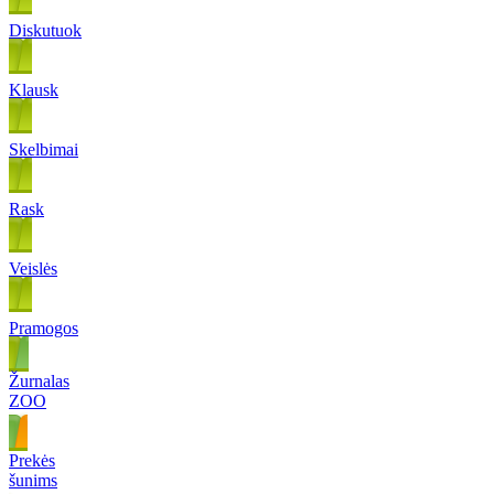
Diskutuok
Klausk
Skelbimai
Rask
Veislės
Pramogos
Žurnalas
ZOO
Prekės
šunims