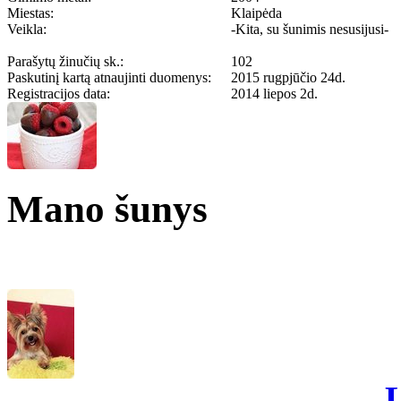
Miestas:
Klaipėda
Veikla:
-Kita, su šunimis nesusijusi-
Parašytų žinučių sk.:
102
Paskutinį kartą atnaujinti duomenys:
2015 rugpjūčio 24d.
Registracijos data:
2014 liepos 2d.
Mano šunys
L