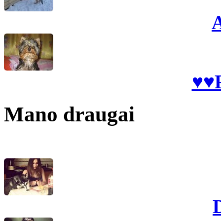
♥♥
Mano draugai