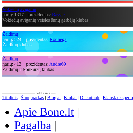
Vokiečių aviganių
narių:
1317
prezidentas:
Basyte
Vokiečių aviganių veislės šunų gerbėjų klubas
Žaidimų
narių:
524
prezidentas:
Rodnega
Žaidimų klubas
Žaidimų
narių:
413
prezidentas:
Audra69
Žaidimų ir konkursų klubas
Titulinis
|
Šunų parkas
|
Blog'ai
|
Klubai
|
Diskutuok
|
Klausk eksperto
Apie Bone.lt
|
Pagalba
|