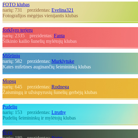
FOTO klubas
narių:
731
prezidentas:
Evelina321
Fotografijos mėgėjus vienijantis klubas
Jorkšyro terjerų
narių:
2335
prezidentas:
Fanta
Šilkinio kailio šunelių mylėtojų klubas
Mišrūnių
narių:
582
prezidentas:
Murklytuke
Kates mišrūnes auginančių šeimininkų klubas
Mopsų
narių:
645
prezidentas:
Rodnega
Žaismingų ir užsispyrusių šunelių gerbėjų klubas
Pudelių
narių:
153
prezidentas:
Ltruthy
Pudelių šeimininkų ir mylėtojų klubas
Ši cu
narių:
180
prezidentas:
Nojss