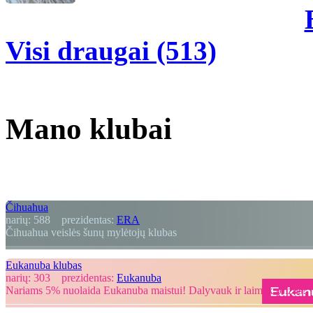
Visi draugai (513)
Mano klubai
Čihuahua
narių:
588
prezidentas:
ERA
Čihuahua veislės šunų mylėtojų klubas
Eukanuba klubas
narių:
303
prezidentas:
Eukanuba
Nariams 5% nuolaida Eukanuba maistui! Dalyvauk ir laimėk prizus!