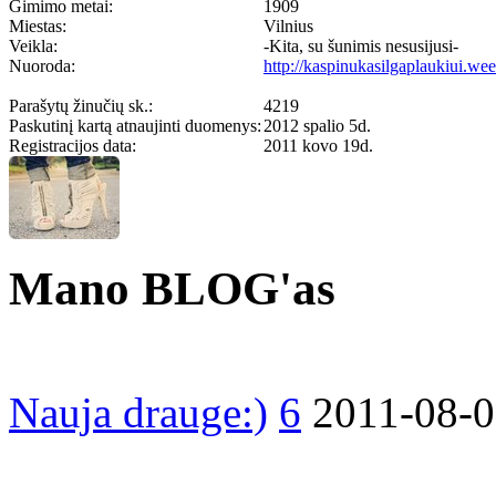
Gimimo metai:
1909
Miestas:
Vilnius
Veikla:
-Kita, su šunimis nesusijusi-
Nuoroda:
http://kaspinukasilgaplaukiui.we
Parašytų žinučių sk.:
4219
Paskutinį kartą atnaujinti duomenys:
2012 spalio 5d.
Registracijos data:
2011 kovo 19d.
Mano BLOG'as
Nauja drauge:)
6
2011-08-0