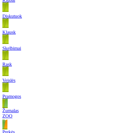
Klubai
Diskutuok
Klausk
Skelbimai
Rask
Veislės
Pramogos
Žurnalas
ZOO
Prekės