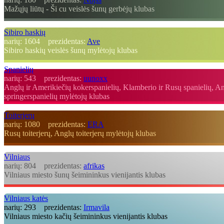
Mažųjų liūtų - Ši cu veislės šunų gerbėjų klubas
Sibiro haskių
narių:
1604
prezidentas:
Ave
Sibiro haskių veislės šunų mylėtojų klubas
Spanielių
narių:
543
prezidentas:
uunoxx
Anglų ir Amerikiečių kokerspanielių, Klamberio ir Rusų spanielių, An
springerspanielių mylėtojų klubas
Toiterjerų
narių:
1080
prezidentas:
ERA
Rusų toiterjerų, Anglų toiterjerų mylėtojų klubas
Vilniaus
narių:
804
prezidentas:
afrikas
Vilniaus miesto šunų šeimininkus vienijantis klubas
Vilniaus katės
narių:
293
prezidentas:
Irmavila
Vilniaus miesto kačių šeimininkus vienijantis klubas