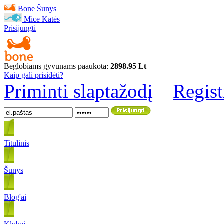
Bone
Šunys
Mice
Katės
Prisijungti
Beglobiams gyvūnams paaukota:
2898.95 Lt
Kaip gali prisidėti?
Priminti slaptažodį
Regist
Titulinis
Šunys
Blog'ai