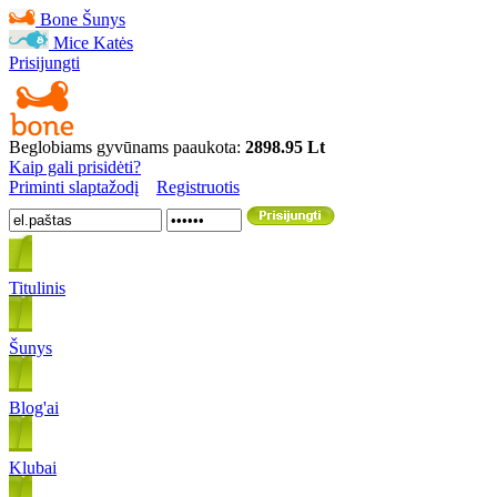
Bone
Šunys
Mice
Katės
Prisijungti
Beglobiams gyvūnams paaukota:
2898.95 Lt
Kaip gali prisidėti?
Priminti slaptažodį
Registruotis
Titulinis
Šunys
Blog'ai
Klubai