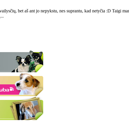
vailysčių, bet aš ant jo nepykstu, nes suprantu, kad netyčia :D Taigi mano
...