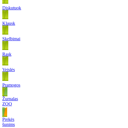
Diskutuok
Klausk
Skelbimai
Rask
Veislės
Pramogos
Žurnalas
ZOO
Prekės
šunims