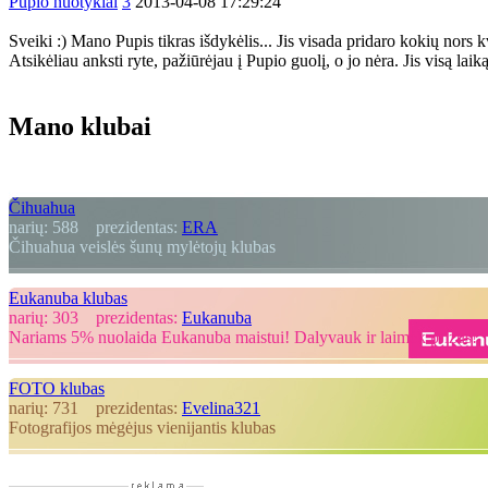
Pupio nuotykiai
3
2013-04-08 17:29:24
Sveiki :) Mano Pupis tikras išdykėlis... Jis visada pridaro kokių nors k
Atsikėliau anksti ryte, pažiūrėjau į Pupio guolį, o jo nėra. Jis visą laiką
Mano klubai
Čihuahua
narių:
588
prezidentas:
ERA
Čihuahua veislės šunų mylėtojų klubas
Eukanuba klubas
narių:
303
prezidentas:
Eukanuba
Nariams 5% nuolaida Eukanuba maistui! Dalyvauk ir laimėk prizus!
FOTO klubas
narių:
731
prezidentas:
Evelina321
Fotografijos mėgėjus vienijantis klubas