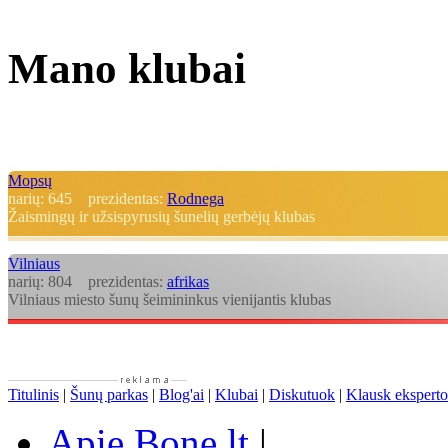
Mano klubai
Mopsų
narių:
645
prezidentas:
Rodnega
Žaismingų ir užsispyrusių šunelių gerbėjų klubas
Vilniaus
narių:
804
prezidentas:
afrikas
Vilniaus miesto šunų šeimininkus vienijantis klubas
Titulinis
|
Šunų parkas
|
Blog'ai
|
Klubai
|
Diskutuok
|
Klausk eksperto
Apie Bone.lt
|