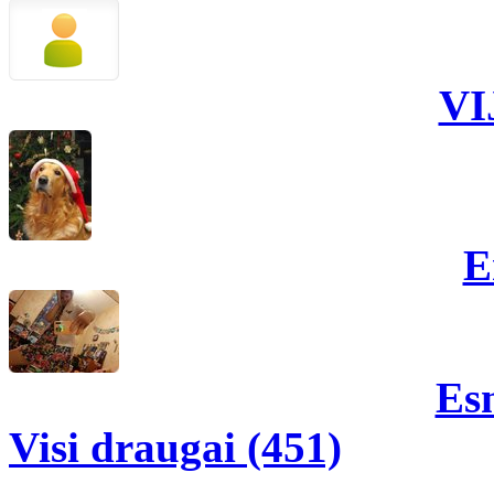
VI
E
Es
Visi draugai (451)