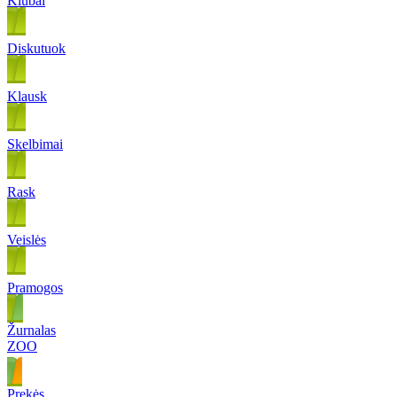
Klubai
Diskutuok
Klausk
Skelbimai
Rask
Veislės
Pramogos
Žurnalas
ZOO
Prekės