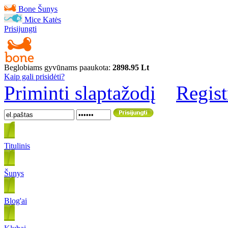
Bone
Šunys
Mice
Katės
Prisijungti
Beglobiams gyvūnams paaukota:
2898.95 Lt
Kaip gali prisidėti?
Priminti slaptažodį
Regist
Titulinis
Šunys
Blog'ai