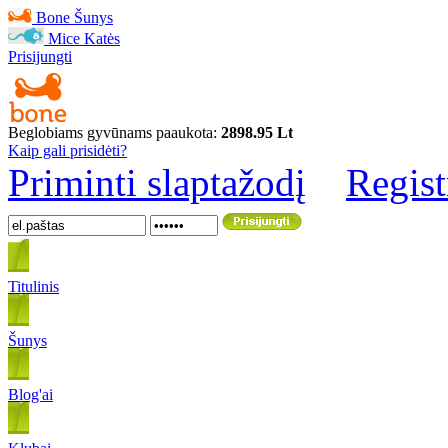
Bone
Šunys
Mice
Katės
Prisijungti
Beglobiams gyvūnams paaukota:
2898.95 Lt
Kaip gali prisidėti?
Priminti slaptažodį
Regist
Titulinis
Šunys
Blog'ai