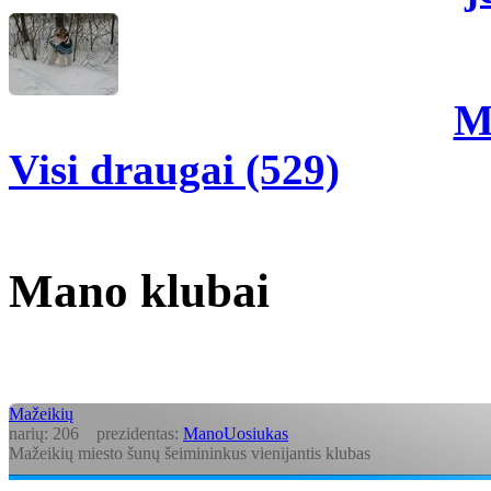
M
Visi draugai (529)
Mano klubai
Mažeikių
narių:
206
prezidentas:
ManoUosiukas
Mažeikių miesto šunų šeimininkus vienijantis klubas