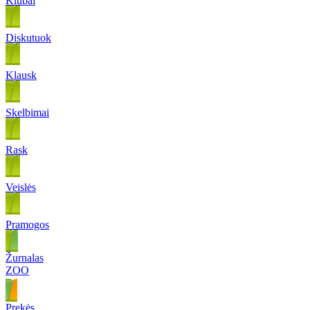
Klubai
Diskutuok
Klausk
Skelbimai
Rask
Veislės
Pramogos
Žurnalas
ZOO
Prekės