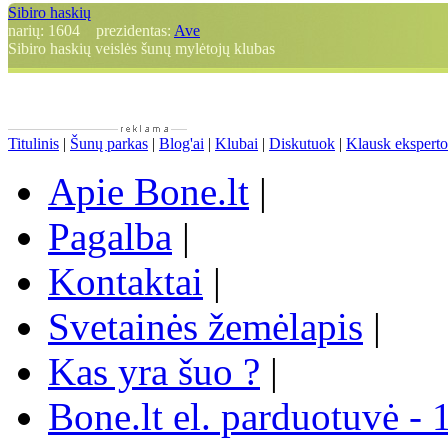
Sibiro haskių
narių:
1604
prezidentas:
Ave
Sibiro haskių veislės šunų mylėtojų klubas
Titulinis
|
Šunų parkas
|
Blog'ai
|
Klubai
|
Diskutuok
|
Klausk eksperto
Apie Bone.lt
|
Pagalba
|
Kontaktai
|
Svetainės žemėlapis
|
Kas yra šuo ?
|
Bone.lt el. parduotuvė - 