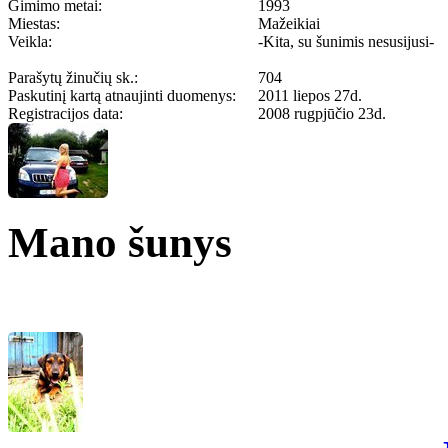
Gimimo metai:
1993
Miestas:
Mažeikiai
Veikla:
-Kita, su šunimis nesusijusi-
Parašytų žinučių sk.:
704
Paskutinį kartą atnaujinti duomenys:
2011 liepos 27d.
Registracijos data:
2008 rugpjūčio 23d.
Mano šunys