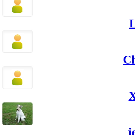
C
X
j