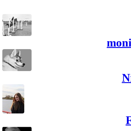
moni
N
F