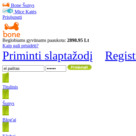
Bone
Šunys
Mice
Katės
Prisijungti
Beglobiams gyvūnams paaukota:
2898.95 Lt
Kaip gali prisidėti?
Priminti slaptažodį
Regist
Titulinis
Šunys
Blog'ai