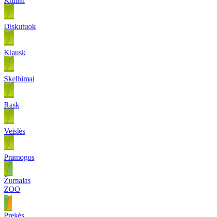
Klubai
Diskutuok
Klausk
Skelbimai
Rask
Veislės
Pramogos
Žurnalas
ZOO
Prekės