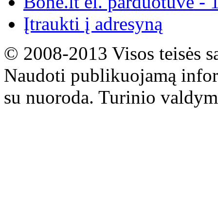
Bone.lt el. parduotuvė - 
Įtraukti į adresyną
© 2008-2013 Visos teisės s
Naudoti publikuojamą infor
su nuoroda. Turinio valdym