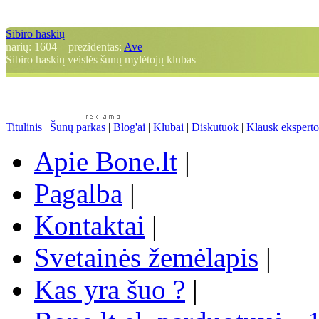
Sibiro haskių
narių:
1604
prezidentas:
Ave
Sibiro haskių veislės šunų mylėtojų klubas
Titulinis
|
Šunų parkas
|
Blog'ai
|
Klubai
|
Diskutuok
|
Klausk eksperto
Apie Bone.lt
|
Pagalba
|
Kontaktai
|
Svetainės žemėlapis
|
Kas yra šuo ?
|