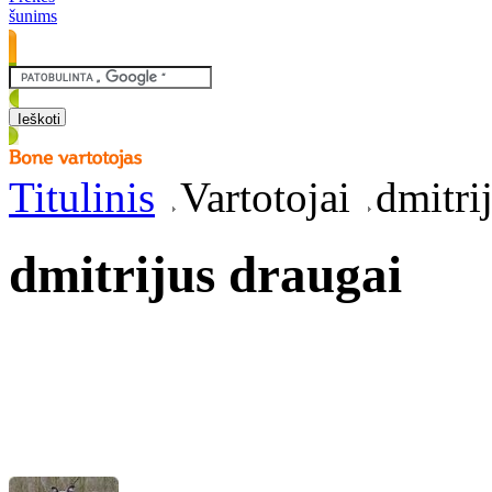
šunims
Titulinis
Vartotojai
dmitri
dmitrijus draugai