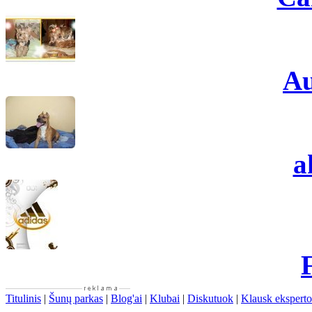
Au
a
Titulinis
|
Šunų parkas
|
Blog'ai
|
Klubai
|
Diskutuok
|
Klausk eksperto