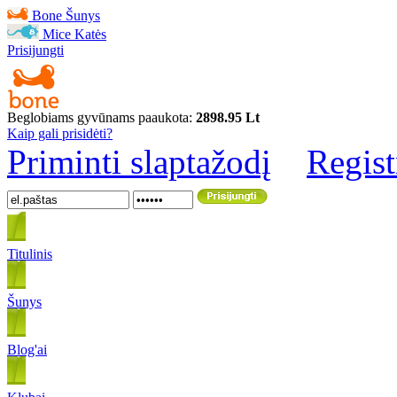
Bone
Šunys
Mice
Katės
Prisijungti
Beglobiams gyvūnams paaukota:
2898.95 Lt
Kaip gali prisidėti?
Priminti slaptažodį
Regist
Titulinis
Šunys
Blog'ai