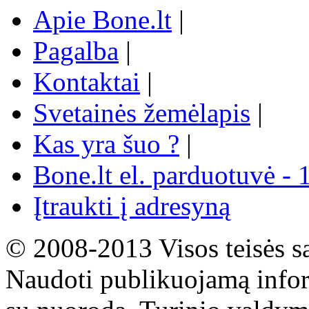
Apie Bone.lt
|
Pagalba
|
Kontaktai
|
Svetainės žemėlapis
|
Kas yra šuo ?
|
Bone.lt el. parduotuvė - 
Įtraukti į adresyną
© 2008-2013 Visos teisės s
Naudoti publikuojamą infor