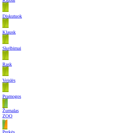
Klubai
Diskutuok
Klausk
Skelbimai
Rask
Veislės
Pramogos
Žurnalas
ZOO
Prekės