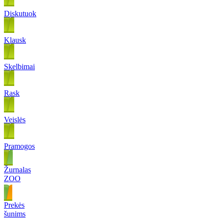
Diskutuok
Klausk
Skelbimai
Rask
Veislės
Pramogos
Žurnalas
ZOO
Prekės
šunims