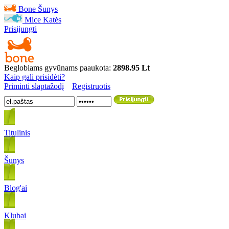
Bone
Šunys
Mice
Katės
Prisijungti
Beglobiams gyvūnams paaukota:
2898.95 Lt
Kaip gali prisidėti?
Priminti slaptažodį
Registruotis
Titulinis
Šunys
Blog'ai
Klubai