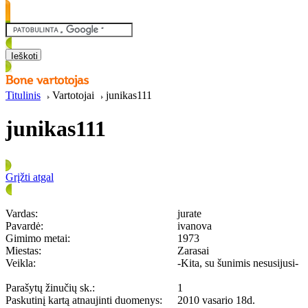
Titulinis
Vartotojai
junikas111
junikas111
Grįžti atgal
Vardas:
jurate
Pavardė:
ivanova
Gimimo metai:
1973
Miestas:
Zarasai
Veikla:
-Kita, su šunimis nesusijusi-
Parašytų žinučių sk.:
1
Paskutinį kartą atnaujinti duomenys:
2010 vasario 18d.