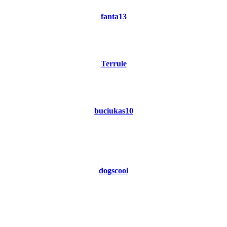
fanta13
Terrule
buciukas10
dogscool