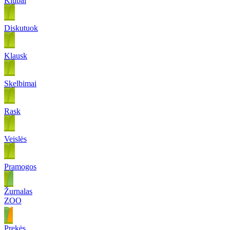
Klubai
Diskutuok
Klausk
Skelbimai
Rask
Veislės
Pramogos
Žurnalas
ZOO
Prekės