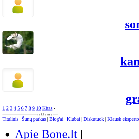
so
kam
gr
1
2
3
4
5
6
7
8
9
10
Kitas
Titulinis
|
Šunų parkas
|
Blog'ai
|
Klubai
|
Diskutuok
|
Klausk eksperto
Apie Bone.lt
|