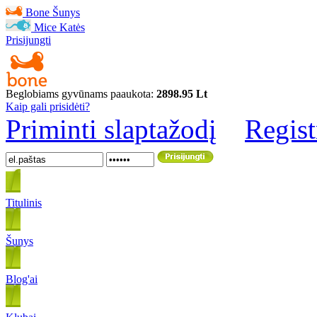
Bone
Šunys
Mice
Katės
Prisijungti
Beglobiams gyvūnams paaukota:
2898.95 Lt
Kaip gali prisidėti?
Priminti slaptažodį
Regist
Titulinis
Šunys
Blog'ai