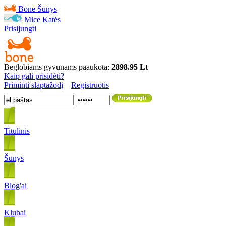
Bone
Šunys
Mice
Katės
Prisijungti
Beglobiams gyvūnams paaukota:
2898.95 Lt
Kaip gali prisidėti?
Priminti slaptažodį
Registruotis
Titulinis
Šunys
Blog'ai
Klubai