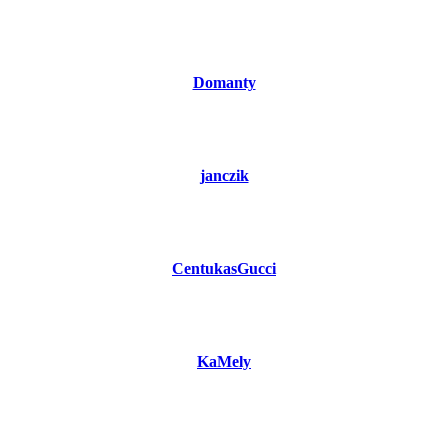
Domanty
janczik
CentukasGucci
KaMely