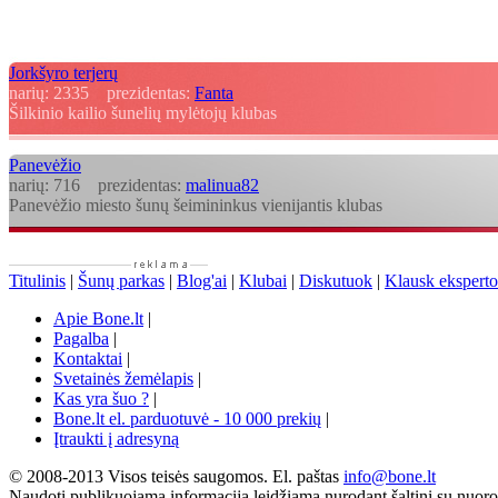
Jorkšyro terjerų
narių:
2335
prezidentas:
Fanta
Šilkinio kailio šunelių mylėtojų klubas
Panevėžio
narių:
716
prezidentas:
malinua82
Panevėžio miesto šunų šeimininkus vienijantis klubas
Titulinis
|
Šunų parkas
|
Blog'ai
|
Klubai
|
Diskutuok
|
Klausk eksperto
Apie Bone.lt
|
Pagalba
|
Kontaktai
|
Svetainės žemėlapis
|
Kas yra šuo ?
|
Bone.lt el. parduotuvė - 10 000 prekių
|
Įtraukti į adresyną
© 2008-2013 Visos teisės saugomos. El. paštas
info@bone.lt
Naudoti publikuojamą informaciją leidžiama nurodant šaltinį su nuor