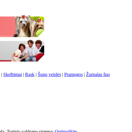
|
Skelbimai
|
Rask
|
Šunų veislės
|
Pramogos
|
Žurnalas šuo
oda. Turinio valdymo sistema:
OptimalSite