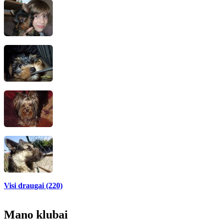
Visi draugai (220)
Mano klubai