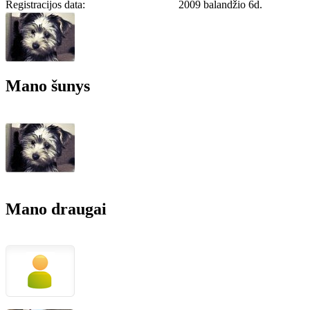
Registracijos data:
2009 balandžio 6d.
Mano šunys
Mano draugai