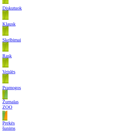
Diskutuok
Klausk
Skelbimai
Rask
Veislės
Pramogos
Žurnalas
ZOO
Prekės
šunims