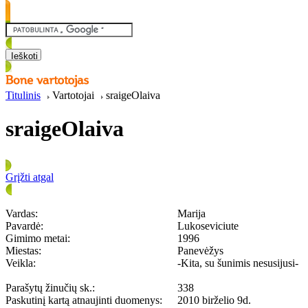
Titulinis
Vartotojai
sraigeOlaiva
sraigeOlaiva
Grįžti atgal
Vardas:
Marija
Pavardė:
Lukoseviciute
Gimimo metai:
1996
Miestas:
Panevėžys
Veikla:
-Kita, su šunimis nesusijusi-
Parašytų žinučių sk.:
338
Paskutinį kartą atnaujinti duomenys:
2010 birželio 9d.