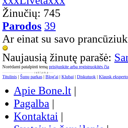
xxxLivetaxxx
Žinučių: 745
Parodos
39
Ar einat su savo prancūziuk
Naujausią žinutę parašė:
Sa
Norėdami patalpinti temą
prisijunkite arba registruokitės čia
Titulinis
|
Šunų parkas
|
Blog'ai
|
Klubai
|
Diskutuok
|
Klausk eksperto
Apie Bone.lt
|
Pagalba
|
Kontaktai
|