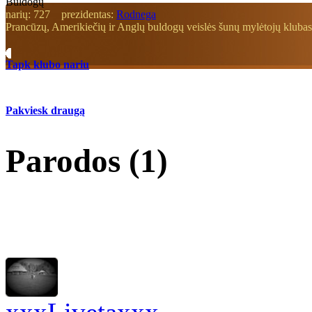
Buldogų
narių:
727
prezidentas:
Rodnega
Prancūzų, Amerikiečių ir Anglų buldogų veislės šunų mylėtojų klubas
Tapk klubo nariu
Pakviesk draugą
Parodos (1)