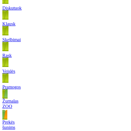
Diskutuok
Klausk
Skelbimai
Rask
Veislės
Pramogos
Žurnalas
ZOO
Prekės
šunims