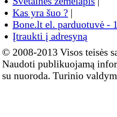
Svetainės žemėlapis
|
Kas yra šuo ?
|
Bone.lt el. parduotuvė - 
Įtraukti į adresyną
© 2008-2013 Visos teisės s
Naudoti publikuojamą infor
su nuoroda. Turinio valdym