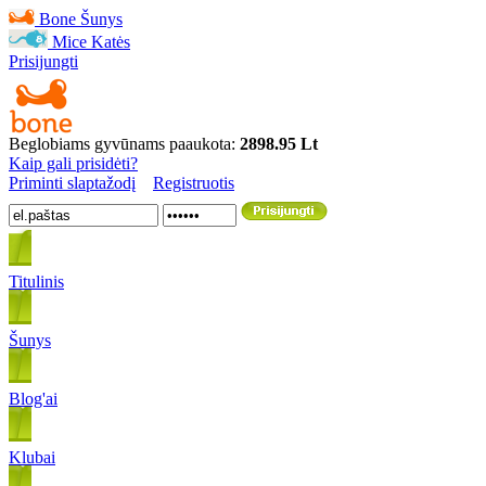
Bone
Šunys
Mice
Katės
Prisijungti
Beglobiams gyvūnams paaukota:
2898.95 Lt
Kaip gali prisidėti?
Priminti slaptažodį
Registruotis
Titulinis
Šunys
Blog'ai
Klubai