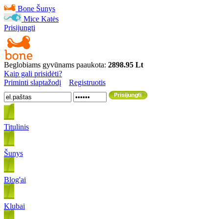
Bone
Šunys
Mice
Katės
Prisijungti
Beglobiams gyvūnams paaukota:
2898.95 Lt
Kaip gali prisidėti?
Priminti slaptažodį
Registruotis
Titulinis
Šunys
Blog'ai
Klubai