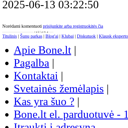
2025-06-13 03:22:50
Norėdami komentuoti
prisijunkite arba registruokitės čia
Titulinis
|
Šunų parkas
|
Blog'ai
|
Klubai
|
Diskutuok
|
Klausk eksperto
Apie Bone.lt
|
Pagalba
|
Kontaktai
|
Svetainės žemėlapis
|
Kas yra šuo ?
|
Bone.lt el. parduotuvė - 
Įtraukti į adresyną