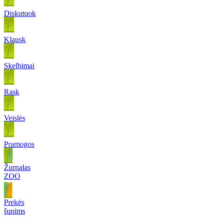
Diskutuok
Klausk
Skelbimai
Rask
Veislės
Pramogos
Žurnalas
ZOO
Prekės
šunims