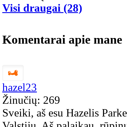
Visi draugai (28)
Komentarai apie mane
hazel23
Žinučių: 269
Sveiki, aš esu Hazelis Park
Valstijų. Aš palaikau, rūpinu