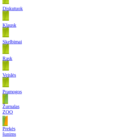
Diskutuok
Klausk
Skelbimai
Rask
Veislės
Pramogos
Žurnalas
ZOO
Prekės
šunims