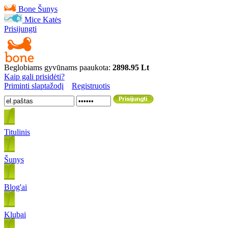
Bone
Šunys
Mice
Katės
Prisijungti
Beglobiams gyvūnams paaukota:
2898.95 Lt
Kaip gali prisidėti?
Priminti slaptažodį
Registruotis
Titulinis
Šunys
Blog'ai
Klubai