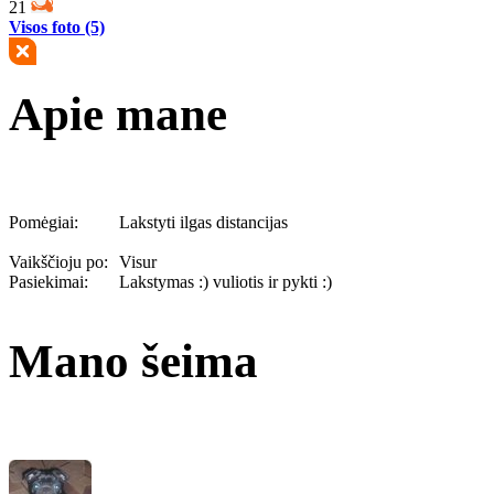
21
Visos foto (5)
Apie mane
Pomėgiai:
Lakstyti ilgas distancijas
Vaikščioju po:
Visur
Pasiekimai:
Lakstymas :) vuliotis ir pykti :)
Mano šeima