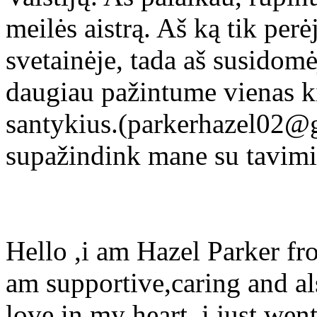
meilės aistrą. Aš ką tik perė
svetainėje, tada aš susidomė
daugiau pažintume vienas k
santykius.(parkerhazel02@
supažindink mane su tavimi 
Hello ,i am Hazel Parker fr
am supportive,caring and als
love in my heart. i just wen