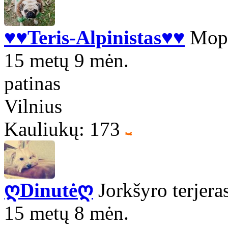
♥♥Teris-Alpinistas♥♥
Mop
15 metų 9 mėn.
patinas
Vilnius
Kauliukų: 173
ღDinutėღ
Jorkšyro terjera
15 metų 8 mėn.