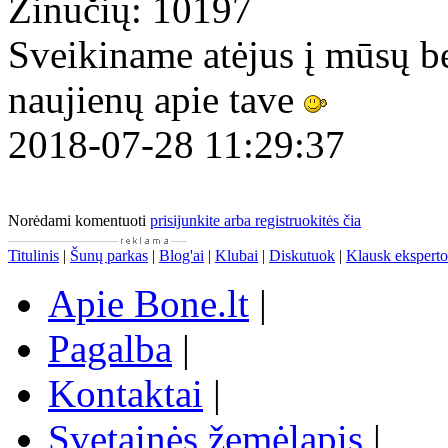
Žinučių: 10197
Sveikiname atėjus į mūsų 
naujienų apie tave
2018-07-28 11:29:37
Norėdami komentuoti
prisijunkite arba registruokitės čia
Titulinis
|
Šunų parkas
|
Blog'ai
|
Klubai
|
Diskutuok
|
Klausk eksperto
Apie Bone.lt
|
Pagalba
|
Kontaktai
|
Svetainės žemėlapis
|