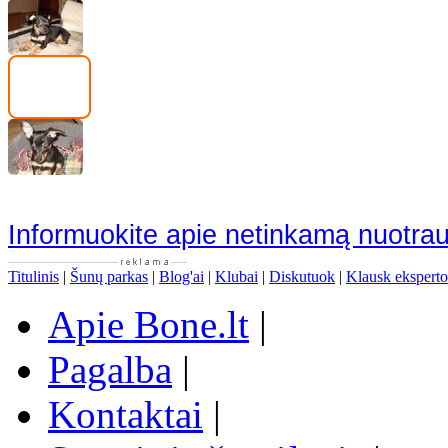
Informuokite apie netinkamą nuotra
Titulinis
|
Šunų parkas
|
Blog'ai
|
Klubai
|
Diskutuok
|
Klausk eksperto
Apie Bone.lt
|
Pagalba
|
Kontaktai
|