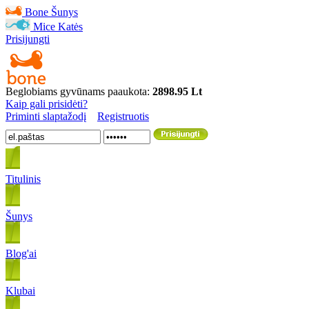
Bone
Šunys
Mice
Katės
Prisijungti
Beglobiams gyvūnams paaukota:
2898.95 Lt
Kaip gali prisidėti?
Priminti slaptažodį
Registruotis
Titulinis
Šunys
Blog'ai
Klubai