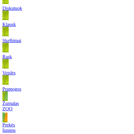
Diskutuok
Klausk
Skelbimai
Rask
Veislės
Pramogos
Žurnalas
ZOO
Prekės
šunims